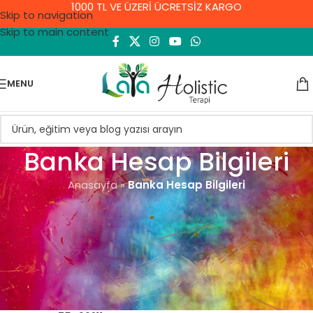
1000 TL VE ÜZERİ ÜCRETSİZ KARGO
Skip to navigation
Skip to main content
MENU
Banka Hesap Bilgileri
Anasayfa
»
Banka Hesap Bilgileri
İş Bankası – Erdal Yıldırım
İban : TR51 0006 4000 0011 0891 2077 37
Şube : 1089 Mecidiyeköy İstanbul
Finansbank – Erdal Yıldırım
İban TR68 0011 1000 0000 0075 4062 11
Şube Kodu : 03663