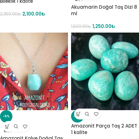
Bileklik 1 kalite
Akuamarin Doğal Taş Dizi 8
ml
2,100.00
₺
2,350.00
₺
1,250.00
₺
1,500.00
₺
-6%
-14%
Amazonit Parça Taş 2 ADET
SOLD
OUT
1 kalite
Amazonit Kolye Doğal Taş