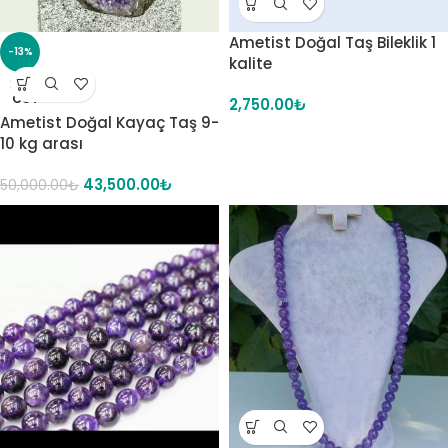
Ametist Doğal Taş Bileklik 1
-13%
kalite
SOLD
OUT
2,750.00
₺
Ametist Doğal Kayaç Taş 9-
10 kg arası
43,500.00
₺
50,000.00
₺