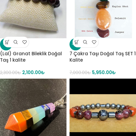
-9%
-15%
(Lal) Granat Bileklik Doğal
7 Çakra Taşı Doğal Taş SET 1
Taş 1 kalite
Kalite
2,100.00
₺
5,950.00
₺
2,300.00
₺
7,000.00
₺