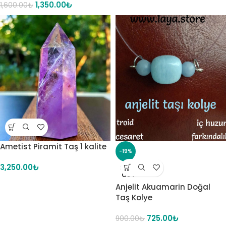
1,350.00
₺
1,600.00
₺
Ametist Piramit Taş 1 kalite
-19%
3,250.00
₺
SOLD
OUT
Anjelit Akuamarin Doğal
Taş Kolye
725.00
₺
900.00
₺