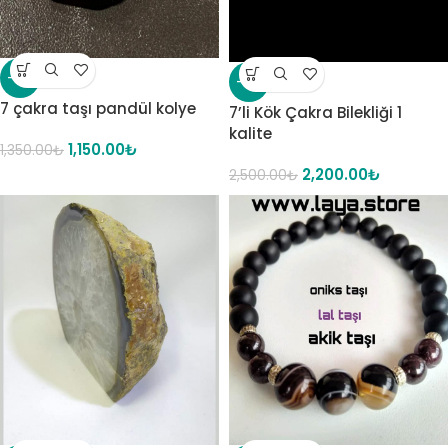
-15%
-12%
7 çakra taşı pandül kolye
7’li Kök Çakra Bilekliği 1
kalite
1,150.00
₺
1,350.00
₺
2,200.00
₺
2,500.00
₺