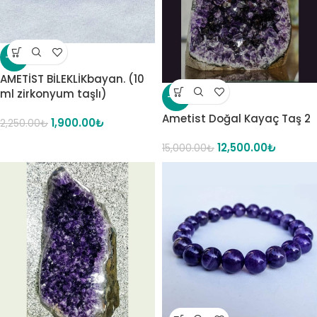
-16%
AMETİST BİLEKLİKbayan. (10
ml zirkonyum taşlı)
-17%
Ametist Doğal Kayaç Taş 2
1,900.00
₺
2,250.00
₺
12,500.00
₺
15,000.00
₺