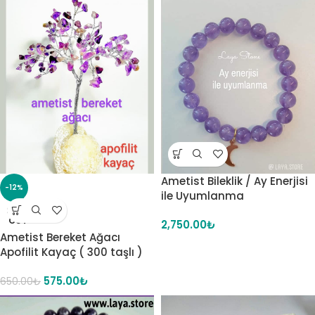
Ametist Bileklik / Ay Enerjisi
-12%
ile Uyumlanma
SOLD
OUT
2,750.00
₺
Ametist Bereket Ağacı
Apofilit Kayaç ( 300 taşlı )
575.00
₺
650.00
₺