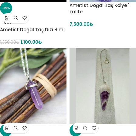
Ametist Doğal Taş Kolye 1
-19%
kalite
SOLD
OUT
7,500.00
₺
Ametist Doğal Taş Dizi 8 ml
1,100.00
₺
1,350.00
₺
-7%
-7%