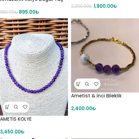
1,900.00
₺
2,200.00
₺
895.00
₺
950.00
₺
Ametist & İnci Bileklik
2,400.00
₺
AMETİS KOLYE
3,450.00
₺