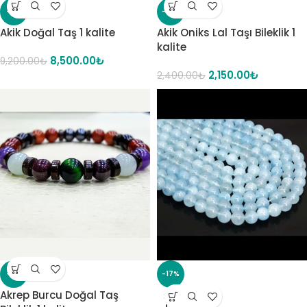
-8%
-10%
Akik Doğal Taş 1 kalite
Akik Oniks Lal Taşı Bileklik 1
kalite
8,500.00
₺
9,200.00
₺
2,150.00
₺
2,400.00
₺
-11%
-17%
Akrep Burcu Doğal Taş
SOLD
OUT