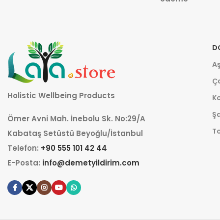
D
Aş
Ça
Holistic Wellbeing Products
K
Şa
Ömer Avni Mah. İnebolu Sk. No:29/A
T
Kabataş Setüstü Beyoğlu/İstanbul
Telefon:
+90 555 101 42 44
E-Posta:
info@demetyildirim.com