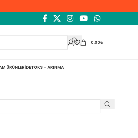
0.00
₺
ŞAM ÜRÜNLERI
DETOKS – ARINMA