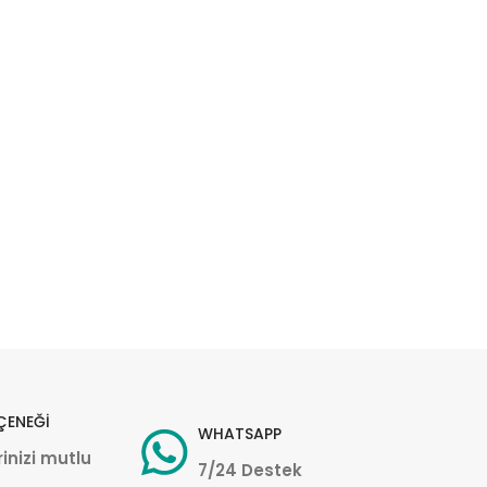
ÇENEĞİ
WHATSAPP
inizi mutlu
7/24 Destek