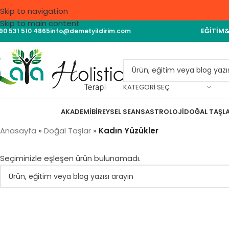
Skip to navigation
Skip to main content
EĞITIM
90 531 510 4865
info@demetyildirim.com
KATEGORI SEÇ
AKADEMI
BIREYSEL SEANS
ASTROLOJI
DOĞAL TAŞL
Anasayfa
»
Doğal Taşlar
»
Kadın Yüzükler
Seçiminizle eşleşen ürün bulunamadı.