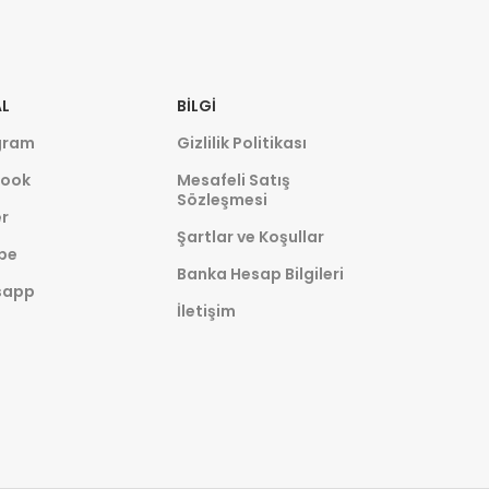
L
BILGI
gram
Gizlilik Politikası
ook
Mesafeli Satış
Sözleşmesi
r
Şartlar ve Koşullar
be
Banka Hesap Bilgileri
sapp
İletişim