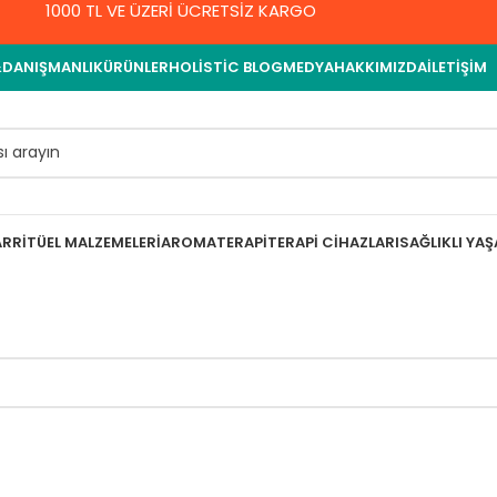
1000 TL VE ÜZERİ ÜCRETSİZ KARGO
&DANIŞMANLIK
ÜRÜNLER
HOLISTIC BLOG
MEDYA
HAKKIMIZDA
İLETIŞIM
AR
RITÜEL MALZEMELERI
AROMATERAPI
TERAPI CIHAZLARI
SAĞLIKLI YA