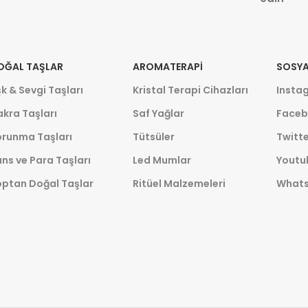
OĞAL TAŞLAR
AROMATERAPI
SOSYA
k & Sevgi Taşları
Kristal Terapi Cihazları
Insta
kra Taşları
Saf Yağlar
Faceb
orunma Taşları
Tütsüler
Twitte
ns ve Para Taşları
Led Mumlar
Youtu
optan Doğal Taşlar
Ritüel Malzemeleri
What