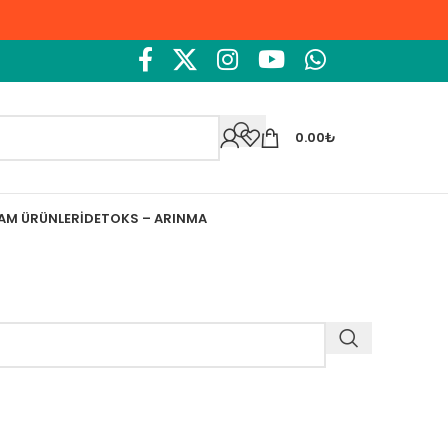
0.00
₺
ŞAM ÜRÜNLERI
DETOKS – ARINMA