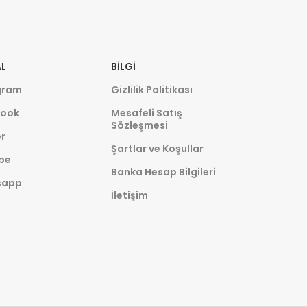
L
BILGI
gram
Gizlilik Politikası
ook
Mesafeli Satış
Sözleşmesi
r
Şartlar ve Koşullar
be
Banka Hesap Bilgileri
sapp
İletişim