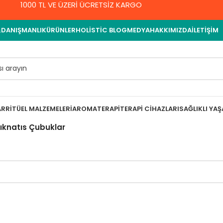
1000 TL VE ÜZERİ ÜCRETSİZ KARGO
&DANIŞMANLIK
ÜRÜNLER
HOLISTIC BLOG
MEDYA
HAKKIMIZDA
İLETIŞIM
AR
RITÜEL MALZEMELERI
AROMATERAPI
TERAPI CIHAZLARI
SAĞLIKLI YA
knatıs Çubuklar