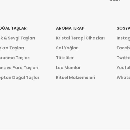
OĞAL TAŞLAR
AROMATERAPI
SOSYA
k & Sevgi Taşları
Kristal Terapi Cihazları
Insta
kra Taşları
Saf Yağlar
Faceb
orunma Taşları
Tütsüler
Twitte
ns ve Para Taşları
Led Mumlar
Youtu
optan Doğal Taşlar
Ritüel Malzemeleri
What