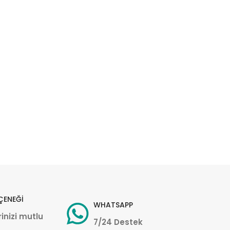
ÇENEĞİ
WHATSAPP
inizi mutlu
7/24 Destek