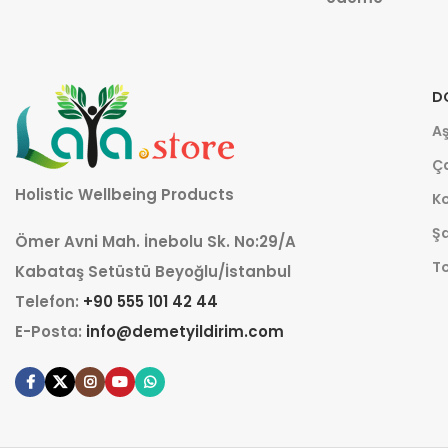
D
Aş
Ça
Holistic Wellbeing Products
K
Şa
Ömer Avni Mah. İnebolu Sk. No:29/A
T
Kabataş Setüstü Beyoğlu/İstanbul
Telefon:
+90 555 101 42 44
E-Posta:
info@demetyildirim.com