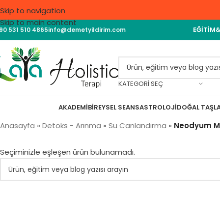
Skip to navigation
Skip to main content
EĞITIM
90 531 510 4865
info@demetyildirim.com
KATEGORI SEÇ
AKADEMI
BIREYSEL SEANS
ASTROLOJI
DOĞAL TAŞL
Anasayfa
»
Detoks - Arınma
»
Su Canlandırma
»
Neodyum Mı
Seçiminizle eşleşen ürün bulunamadı.