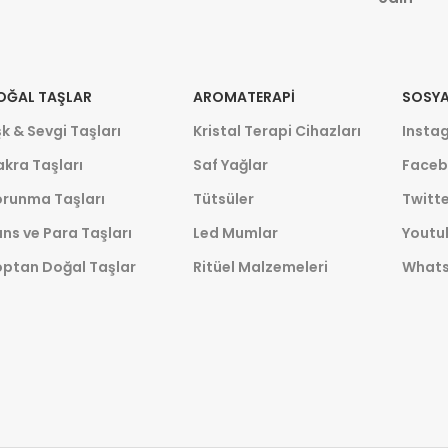
OĞAL TAŞLAR
AROMATERAPI
SOSYA
k & Sevgi Taşları
Kristal Terapi Cihazları
Insta
kra Taşları
Saf Yağlar
Faceb
orunma Taşları
Tütsüler
Twitte
ns ve Para Taşları
Led Mumlar
Youtu
optan Doğal Taşlar
Ritüel Malzemeleri
What