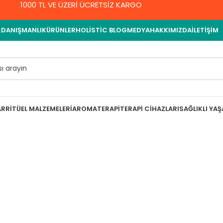
1000 TL VE ÜZERİ ÜCRETSİZ KARGO
&DANIŞMANLIK
ÜRÜNLER
HOLISTIC BLOG
MEDYA
HAKKIMIZDA
İLETIŞIM
AR
RITÜEL MALZEMELERI
AROMATERAPI
TERAPI CIHAZLARI
SAĞLIKLI YA