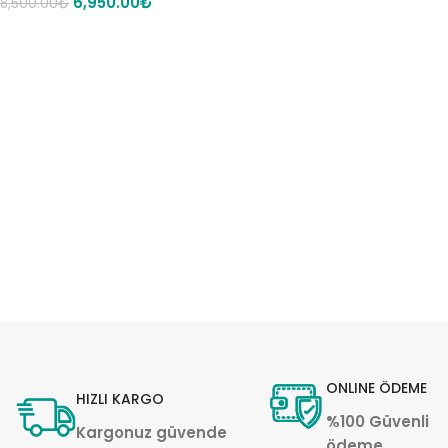
6,950.00
₺
8,500.00
₺
ONLINE ÖDEME
HIZLI KARGO
%100 Güvenli
Kargonuz güvende
ödeme