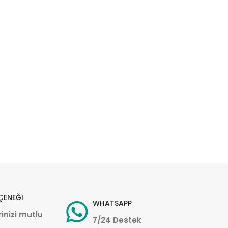
ÇENEĞİ
WHATSAPP
inizi mutlu
7/24 Destek