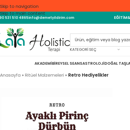
Skip to navigation
Skip to main content
EĞITIM
90 531 510 4865
info@demetyildirim.com
KATEGORI SEÇ
AKADEMI
BIREYSEL SEANS
ASTROLOJI
DOĞAL TAŞL
Anasayfa
»
Ritüel Malzemeleri
»
Retro Hediyelikler