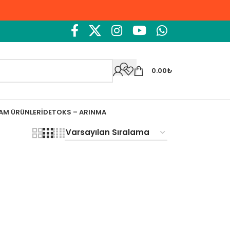
0.00
₺
ŞAM ÜRÜNLERI
DETOKS – ARINMA