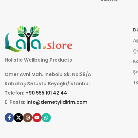
D
Aş
Ça
Holistic Wellbeing Products
K
Şa
Ömer Avni Mah. İnebolu Sk. No:29/A
T
Kabataş Setüstü Beyoğlu/İstanbul
Telefon:
+90 555 101 42 44
E-Posta:
info@demetyildirim.com