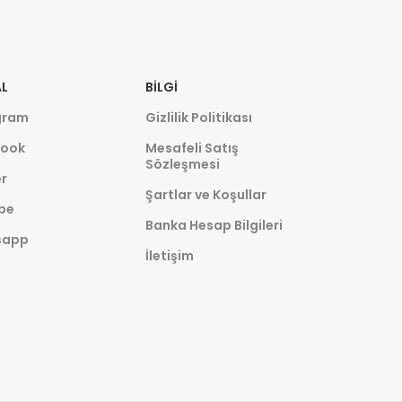
L
BILGI
gram
Gizlilik Politikası
ook
Mesafeli Satış
Sözleşmesi
r
Şartlar ve Koşullar
be
Banka Hesap Bilgileri
sapp
İletişim