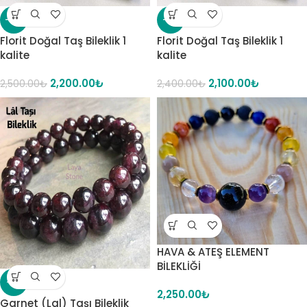
-12%
-13%
Florit Doğal Taş Bileklik 1
Florit Doğal Taş Bileklik 1
kalite
kalite
2,200.00
₺
2,100.00
₺
2,500.00
₺
2,400.00
₺
HAVA & ATEŞ ELEMENT
BİLEKLİĞİ
-11%
2,250.00
₺
Garnet (Lal) Taşı Bileklik