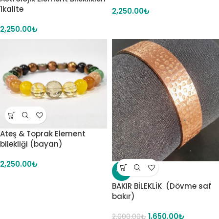
1kalite
2,250.00
₺
2,250.00
₺
Ateş & Toprak Element
bilekliği (bayan)
2,250.00
₺
-18%
BAKIR BİLEKLİK (Dövme saf
bakır)
1,650.00
₺
2,000.00
₺