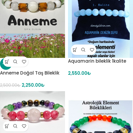
Aquamarin bileklik 1kalite
-10%
Anneme Doğal Taş Bileklik
2,550.00
₺
2,250.00
₺
2,500.00
₺