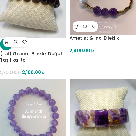
Ametist & İnci Bileklik
-9%
2,400.00
₺
(Lal) Granat Bileklik Doğal
Taş 1 kalite
2,100.00
₺
2,300.00
₺