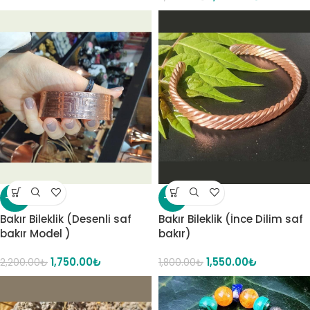
-20%
-14%
Bakır Bileklik (Desenli saf
Bakır Bileklik (İnce Dilim saf
bakır Model )
bakır)
1,750.00
₺
1,550.00
₺
2,200.00
₺
1,800.00
₺