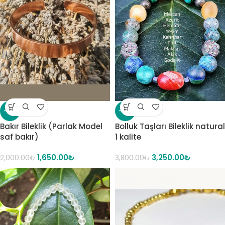
-18%
-14%
Bakır Bileklik (Parlak Model
Bolluk Taşları Bileklik natural
saf bakır)
1 kalite
1,650.00
₺
3,250.00
₺
2,000.00
₺
3,800.00
₺