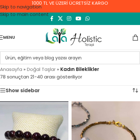
1000 TL VE ÜZERİ ÜCRETSİZ KARGO
Skip to navigation
Skip to main content
MENU
Anasayfa
»
Doğal Taşlar
»
Kadın Bileklikler
78 sonuçtan 21-40 arası gösteriliyor
Show sidebar