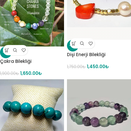
-17%
-13%
Dişi Enerji Bilekliği
Çakra Bilekliği
1,450.00
₺
1,750.00
₺
1,650.00
₺
1,900.00
₺