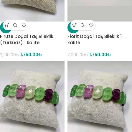
-17%
-13%
Firuze Doğal Taş Bileklik
Florit Doğal Taş Bileklik 1
(Turkuaz) 1 kalite
kalite
1,750.00
₺
1,750.00
₺
2,100.00
₺
2,000.00
₺