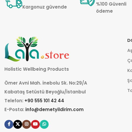
%100 Güvenli
Kargonuz güvende
ödeme
D
Aş
Ça
Holistic Wellbeing Products
K
Şa
Ömer Avni Mah. İnebolu Sk. No:29/A
T
Kabataş Setüstü Beyoğlu/İstanbul
Telefon:
+90 555 101 42 44
E-Posta:
info@demetyildirim.com