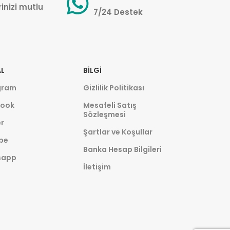
inizi mutlu
7/24 Destek
L
BILGI
gram
Gizlilik Politikası
ook
Mesafeli Satış
Sözleşmesi
r
Şartlar ve Koşullar
be
Banka Hesap Bilgileri
sapp
İletişim