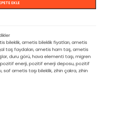
EPETE EKLE
likler
s bileklik
,
ametis bileklik fiyatları
,
ametis
l taş faydaları
,
ametis ham taş
,
ametis
şlar
,
duru görü
,
hava elementi taşı
,
migren
pozitif enerji
,
pozitif enerji deposu
,
pozitif
ı
,
saf ametis taşı bileklik
,
zihin çakra
,
zihin