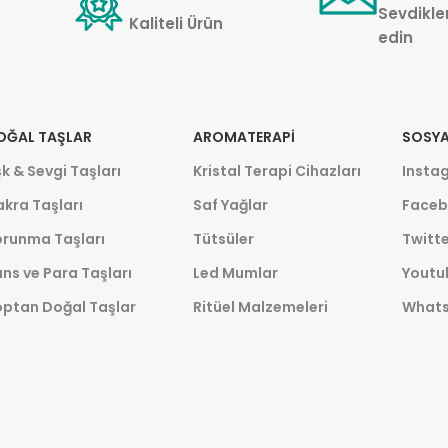
Sevdikler
Kaliteli Ürün
edin
OĞAL TAŞLAR
AROMATERAPI
SOSYA
k & Sevgi Taşları
Kristal Terapi Cihazları
Insta
kra Taşları
Saf Yağlar
Faceb
orunma Taşları
Tütsüler
Twitte
ns ve Para Taşları
Led Mumlar
Youtu
optan Doğal Taşlar
Ritüel Malzemeleri
What