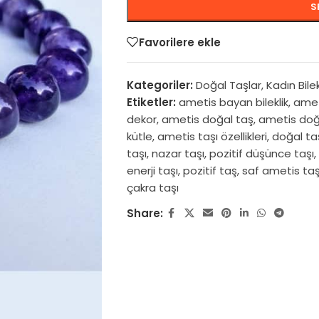
S
Favorilere ekle
Kategoriler:
Doğal Taşlar
,
Kadın Bilek
Etiketler:
ametis bayan bileklik
,
ameti
dekor
,
ametis doğal taş
,
ametis doğa
kütle
,
ametis taşı özellikleri
,
doğal ta
taşı
,
nazar taşı
,
pozitif düşünce taşı
,
enerji taşı
,
pozitif taş
,
saf ametis taş
çakra taşı
Share: