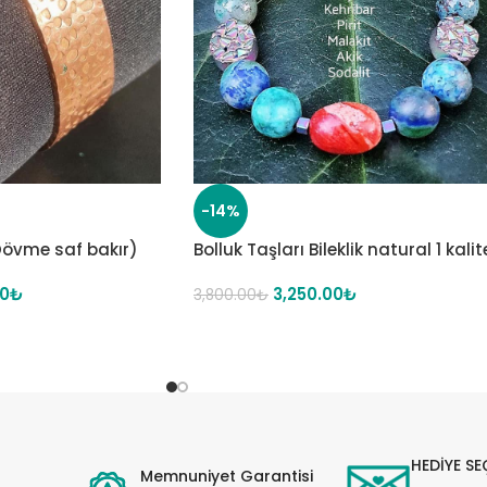
-14%
Dövme saf bakır)
Bolluk Taşları Bileklik natural 1 kalit
00
₺
3,250.00
₺
3,800.00
₺
HEDİYE SE
Memnuniyet Garantisi