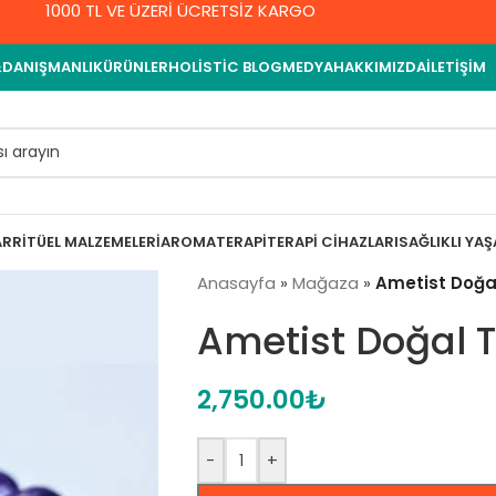
1000 TL VE ÜZERİ ÜCRETSİZ KARGO
&DANIŞMANLIK
ÜRÜNLER
HOLISTIC BLOG
MEDYA
HAKKIMIZDA
İLETIŞIM
AR
RITÜEL MALZEMELERI
AROMATERAPI
TERAPI CIHAZLARI
SAĞLIKLI YA
Anasayfa
»
Mağaza
»
Ametist Doğal 
Ametist Doğal Ta
2,750.00
₺
-
+