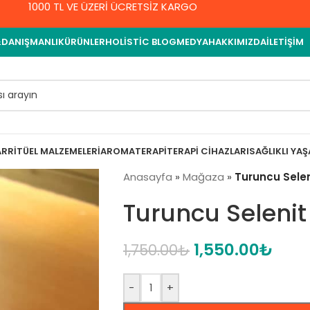
1000 TL VE ÜZERİ ÜCRETSİZ KARGO
&DANIŞMANLIK
ÜRÜNLER
HOLISTIC BLOG
MEDYA
HAKKIMIZDA
İLETIŞIM
AR
RITÜEL MALZEMELERI
AROMATERAPI
TERAPI CIHAZLARI
SAĞLIKLI YA
Anasayfa
»
Mağaza
»
Turuncu Selen
Turuncu Selenit
1,550.00
₺
1,750.00
₺
-
+