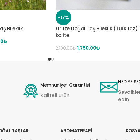
-17%
ş Bileklik
Firuze Doğal Taş Bileklik (Turkuaz) 
kalite
00
₺
1,750.00
₺
2,100.00
₺
HEDİYE SE
Memnuniyet Garantisi
Sevdikler
Kaliteli Ürün
edin
OĞAL TAŞLAR
AROMATERAPI
SOSYA