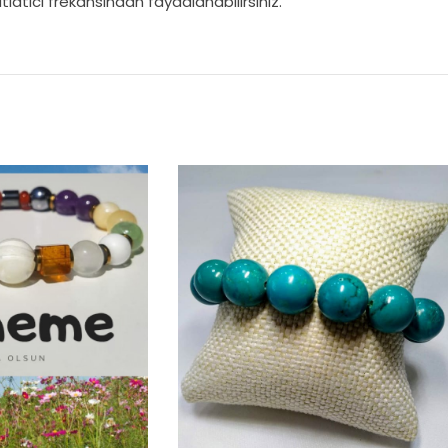
latıcı frekansından faydalanabilirsiniz.