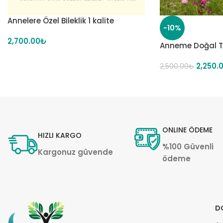
Annelere Özel Bileklik 1 kalite
-10%
2,700.00
₺
Anneme Doğal Ta
2,250.
2,500.00
₺
ONLINE ÖDEME
HIZLI KARGO
%100 Güvenli
Kargonuz güvende
ödeme
D