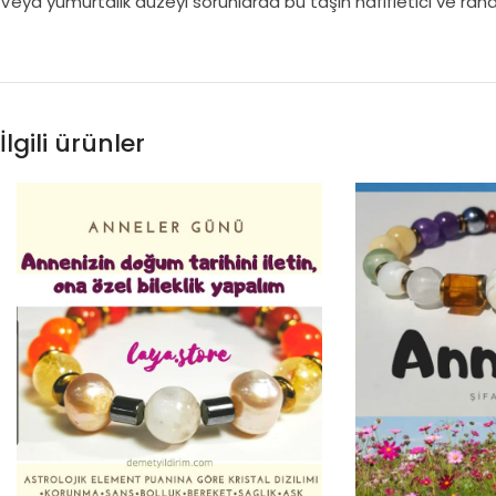
Veya yumurtalık düzeyi sorunlarda bu taşın hafifletici ve rahat
İlgili ürünler