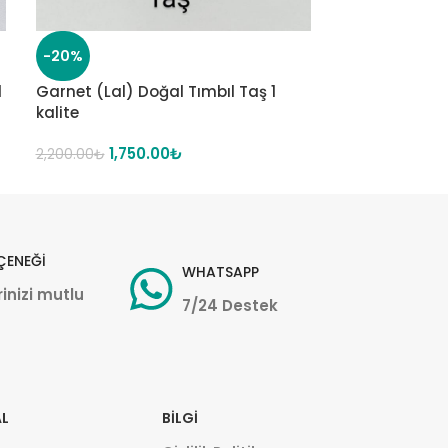
-20%
-14%
1
Garnet (Lal) Doğal Tımbıl Taş 1
Kaplan Gözü 
kalite
1,55
1,800.00
₺
1,750.00
₺
2,200.00
₺
ÇENEĞİ
WHATSAPP
inizi mutlu
7/24 Destek
L
BILGI