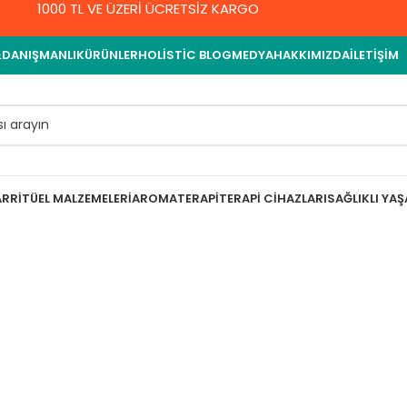
1000 TL VE ÜZERİ ÜCRETSİZ KARGO
&DANIŞMANLIK
ÜRÜNLER
HOLISTIC BLOG
MEDYA
HAKKIMIZDA
İLETIŞIM
AR
RITÜEL MALZEMELERI
AROMATERAPI
TERAPI CIHAZLARI
SAĞLIKLI YA