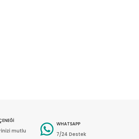
ÇENEĞİ
WHATSAPP
inizi mutlu
7/24 Destek