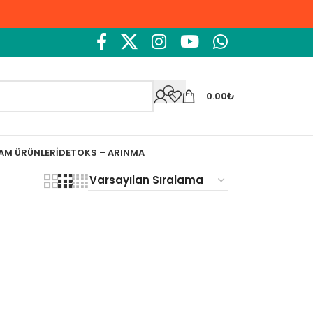
0.00
₺
ŞAM ÜRÜNLERI
DETOKS – ARINMA