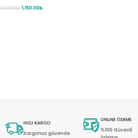
1,150.00
₺
1,400.00
₺
ONLINE ÖDEME
HIZLI KARGO
%100 Güvenli
Kargonuz güvende
ödeme