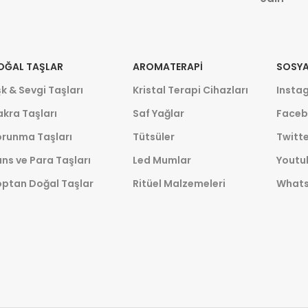
OĞAL TAŞLAR
AROMATERAPI
SOSYA
k & Sevgi Taşları
Kristal Terapi Cihazları
Insta
kra Taşları
Saf Yağlar
Faceb
orunma Taşları
Tütsüler
Twitte
ns ve Para Taşları
Led Mumlar
Youtu
optan Doğal Taşlar
Ritüel Malzemeleri
What