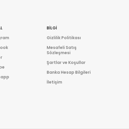
L
BILGI
gram
Gizlilik Politikası
ook
Mesafeli Satış
Sözleşmesi
r
Şartlar ve Koşullar
be
Banka Hesap Bilgileri
sapp
İletişim