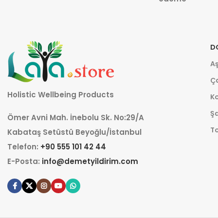
D
Aş
Ça
Holistic Wellbeing Products
K
Şa
Ömer Avni Mah. İnebolu Sk. No:29/A
T
Kabataş Setüstü Beyoğlu/İstanbul
Telefon:
+90 555 101 42 44
E-Posta:
info@demetyildirim.com