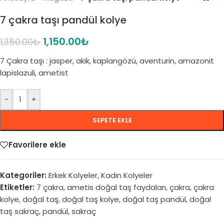
7 çakra taşı pandül kolye
1,150.00
₺
1,350.00
₺
7 Çakra taşı : jasper, akik, kaplangözü, aventurin, amazonit
lapislazuli, ametist
-
+
SEPETE EKLE
Favorilere ekle
Kategoriler:
Erkek Kolyeler
,
Kadın Kolyeler
Etiketler:
7 çakra
,
ametis doğal taş faydaları
,
çakra
,
çakra
kolye
,
doğal taş
,
doğal taş kolye
,
doğal taş pandül
,
doğal
taş sakraç
,
pandül
,
sakraç