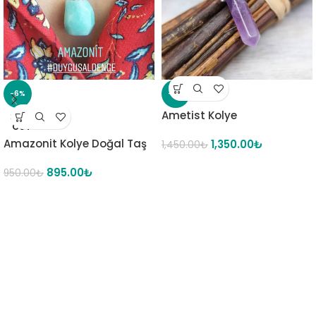
-6%
-7%
Ametist Kolye
SOLD
OUT
Amazonit Kolye Doğal Taş
1,350.00
₺
1,450.00
₺
895.00
₺
950.00
₺