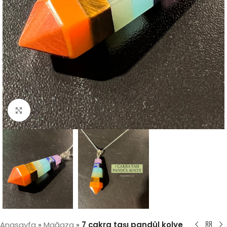
Click to enlarge
Anasayfa
»
Mağaza
»
7 çakra taşı pandül kolye