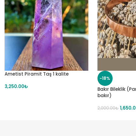
Ametist Piramit Taş 1 kalite
-18%
3,250.00
₺
Bakır Bileklik (P
bakır)
1,650.
2,000.00
₺