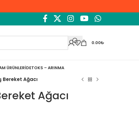
0.00
₺
ŞAM ÜRÜNLERI
DETOKS – ARINMA
aş Bereket Ağacı
 Bereket Ağacı