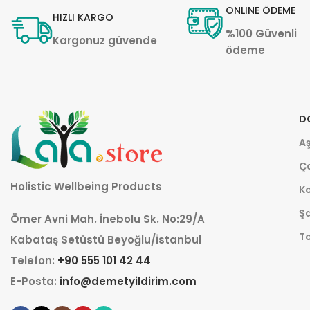
ONLINE ÖDEME
HIZLI KARGO
%100 Güvenli
Kargonuz güvende
ödeme
D
Aş
Ça
Holistic Wellbeing Products
K
Şa
Ömer Avni Mah. İnebolu Sk. No:29/A
T
Kabataş Setüstü Beyoğlu/İstanbul
Telefon:
+90 555 101 42 44
E-Posta:
info@demetyildirim.com