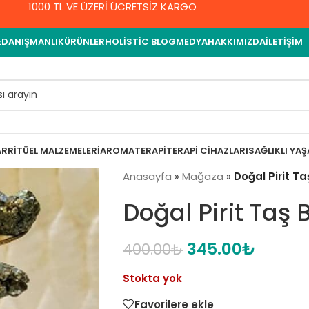
1000 TL VE ÜZERİ ÜCRETSİZ KARGO
&DANIŞMANLIK
ÜRÜNLER
HOLISTIC BLOG
MEDYA
HAKKIMIZDA
İLETIŞIM
AR
RITÜEL MALZEMELERI
AROMATERAPI
TERAPI CIHAZLARI
SAĞLIKLI YA
Anasayfa
»
Mağaza
»
Doğal Pirit T
Doğal Pirit Taş
345.00
₺
400.00
₺
Stokta yok
Favorilere ekle