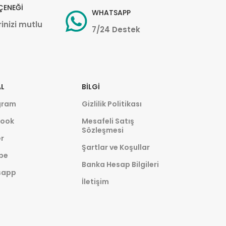
ÇENEĞİ
WHATSAPP
inizi mutlu
7/24 Destek
L
BILGI
gram
Gizlilik Politikası
ook
Mesafeli Satış
Sözleşmesi
r
Şartlar ve Koşullar
be
Banka Hesap Bilgileri
sapp
İletişim