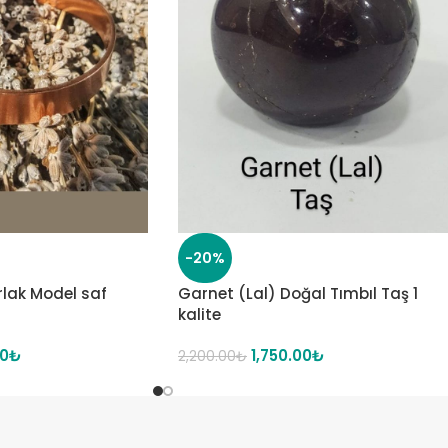
-20%
arlak Model saf
Garnet (Lal) Doğal Tımbıl Taş 1
kalite
00
₺
1,750.00
₺
2,200.00
₺