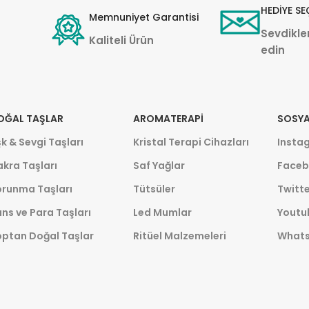
HEDİYE SE
Memnuniyet Garantisi
Sevdikler
Kaliteli Ürün
edin
OĞAL TAŞLAR
AROMATERAPI
SOSYA
k & Sevgi Taşları
Kristal Terapi Cihazları
Insta
kra Taşları
Saf Yağlar
Faceb
orunma Taşları
Tütsüler
Twitte
ns ve Para Taşları
Led Mumlar
Youtu
optan Doğal Taşlar
Ritüel Malzemeleri
What