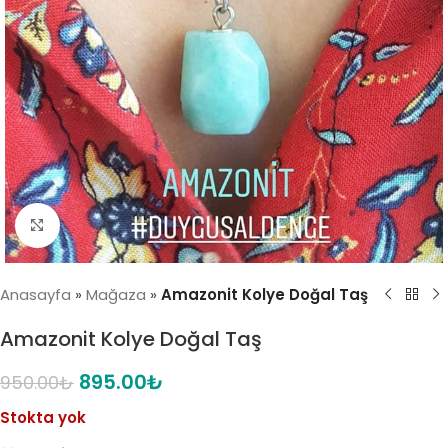
Click to enlarge
Anasayfa
»
Mağaza
»
Amazonit Kolye Doğal Taş
Amazonit Kolye Doğal Taş
895.00
₺
950.00
₺
Stokta yok