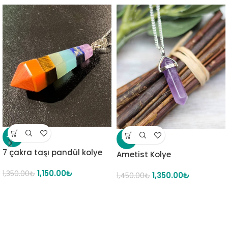
-15%
-7%
7 çakra taşı pandül kolye
Ametist Kolye
1,150.00
₺
1,350.00
₺
1,350.00
₺
1,450.00
₺