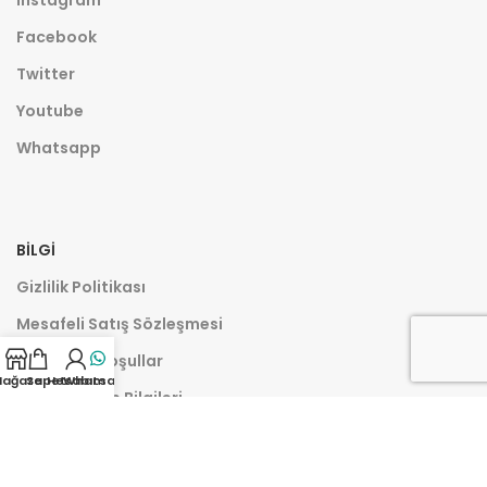
Facebook
Twitter
Youtube
Whatsapp
BILGI
Gizlilik Politikası
Mesafeli Satış Sözleşmesi
Şartlar ve Koşullar
ağaza
Sepet
Hesabım
Whatsapp
Banka Hesap Bilgileri
İletişim