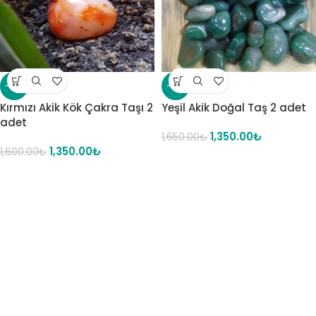
-16%
-18%
Kırmızı Akik Kök Çakra Taşı 2
Yeşil Akik Doğal Taş 2 adet
adet
1,350.00
₺
1,650.00
₺
1,350.00
₺
1,600.00
₺