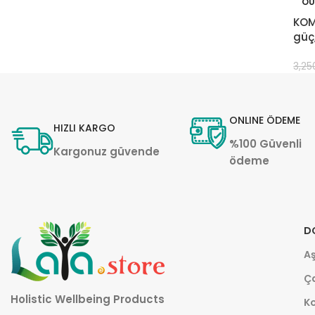
OU
KOM
güç,
3,25
ONLINE ÖDEME
HIZLI KARGO
%100 Güvenli
Kargonuz güvende
ödeme
D
Aş
Ça
Holistic Wellbeing Products
K