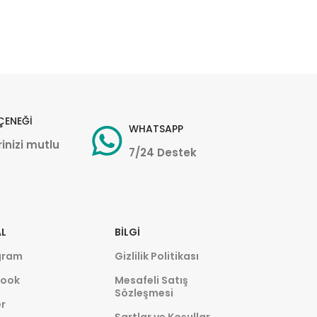
ÇENEĞİ
WHATSAPP
inizi mutlu
7/24 Destek
L
BILGI
gram
Gizlilik Politikası
ook
Mesafeli Satış
Sözleşmesi
r