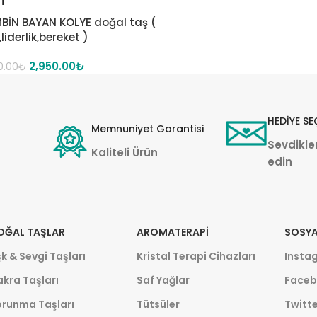
T
BİN BAYAN KOLYE doğal taş (
liderlik,bereket )
2,950.00
₺
0.00
₺
HEDİYE SE
Memnuniyet Garantisi
Sevdikler
Kaliteli Ürün
edin
OĞAL TAŞLAR
AROMATERAPI
SOSYA
k & Sevgi Taşları
Kristal Terapi Cihazları
Insta
kra Taşları
Saf Yağlar
Faceb
orunma Taşları
Tütsüler
Twitte