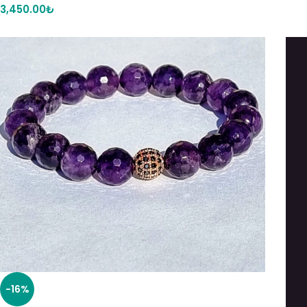
3,450.00
₺
-16%