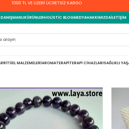
1000 TL VE ÜZERİ ÜCRETSİZ KARGO
&DANIŞMANLIK
ÜRÜNLER
HOLISTIC BLOG
MEDYA
HAKKIMIZDA
İLETIŞIM
AR
RITÜEL MALZEMELERI
AROMATERAPI
TERAPI CIHAZLARI
SAĞLIKLI YA