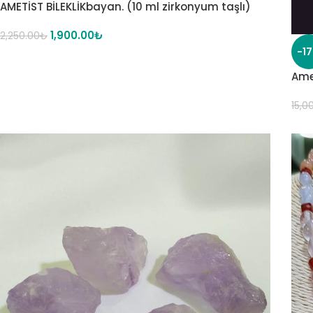
AMETİST BİLEKLİKbayan. (10 ml zirkonyum taşlı)
1,900.00
₺
2,250.00
₺
-1
Ame
15,0