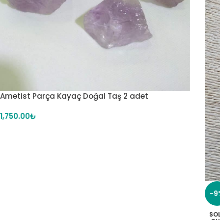
Ametist Parça Kayaç Doğal Taş 2 adet
1,750.00
₺
-9
SO