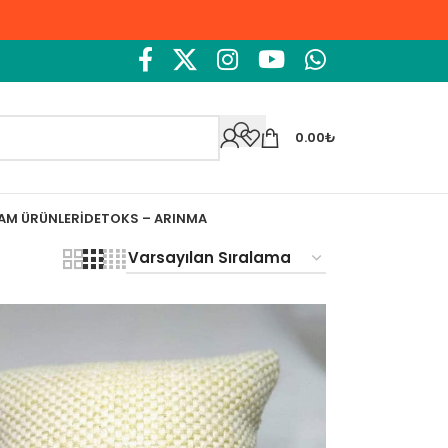
0.00
₺
ŞAM ÜRÜNLERI
DETOKS – ARINMA