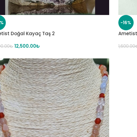
7%
-16%
tist Doğal Kayaç Taş 2
Ametist
12,500.00
₺
00.00
₺
1,600.00