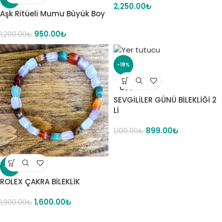
2,250.00
₺
Aşk Ritüeli Mumu Büyük Boy
950.00
₺
1,200.00
₺
-18%
SOLD
OUT
SEVGİLİLER GÜNÜ BİLEKLİĞİ 2
Lİ
899.00
₺
1,100.00
₺
-16%
ROLEX ÇAKRA BİLEKLİK
1,600.00
₺
1,900.00
₺