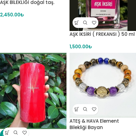
AŞK BİLEKLİĞİ doğal taş.
2,450.00
₺
AŞK İKSİRİ ( FREKANSI ) 50 ml
1,500.00
₺
ATEŞ & HAVA Element
Bilekliği Bayan
-21%