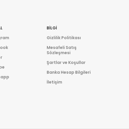
L
BILGI
gram
Gizlilik Politikası
ook
Mesafeli Satış
Sözleşmesi
r
Şartlar ve Koşullar
be
Banka Hesap Bilgileri
sapp
İletişim