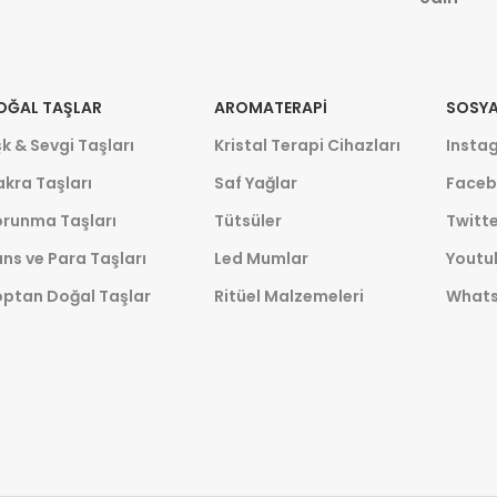
OĞAL TAŞLAR
AROMATERAPI
SOSYA
k & Sevgi Taşları
Kristal Terapi Cihazları
Insta
kra Taşları
Saf Yağlar
Faceb
orunma Taşları
Tütsüler
Twitte
ns ve Para Taşları
Led Mumlar
Youtu
optan Doğal Taşlar
Ritüel Malzemeleri
What