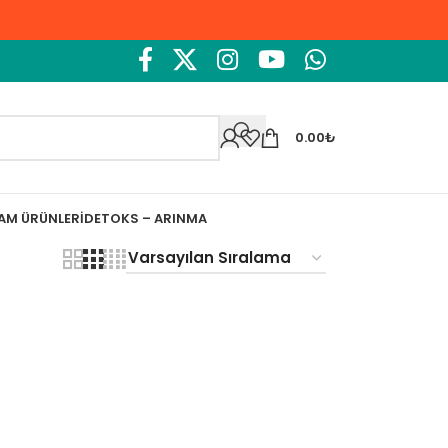
0.00
₺
ŞAM ÜRÜNLERI
DETOKS – ARINMA