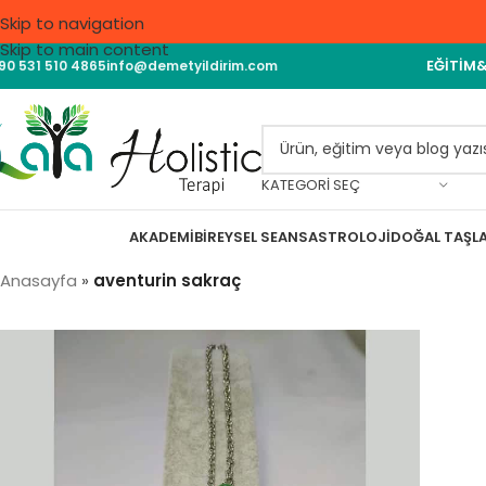
Skip to navigation
Skip to main content
EĞITIM
90 531 510 4865
info@demetyildirim.com
KATEGORI SEÇ
AKADEMI
BIREYSEL SEANS
ASTROLOJI
DOĞAL TAŞL
Anasayfa
»
aventurin sakraç