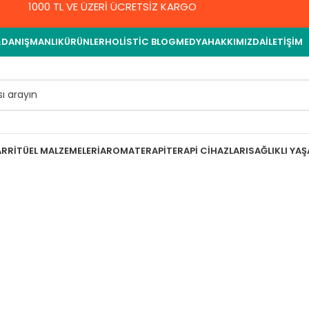
1000 TL VE ÜZERİ ÜCRETSİZ KARGO
&DANIŞMANLIK
ÜRÜNLER
HOLISTIC BLOG
MEDYA
HAKKIMIZDA
İLETIŞIM
AR
RITÜEL MALZEMELERI
AROMATERAPI
TERAPI CIHAZLARI
SAĞLIKLI YA