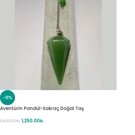
-11%
Aventürin Pandül-Sakraç Doğal Taş
1,250.00
₺
1,400.00
₺