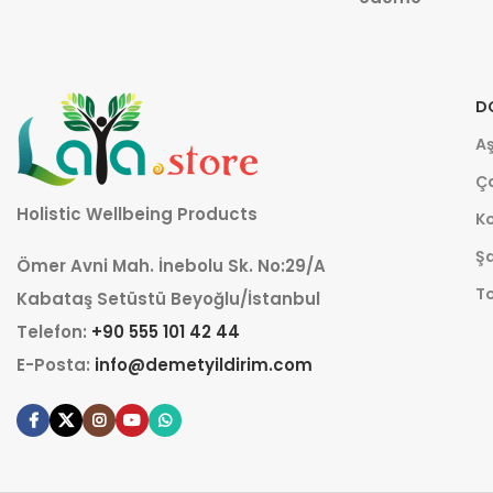
D
Aş
Ça
Holistic Wellbeing Products
K
Şa
Ömer Avni Mah. İnebolu Sk. No:29/A
T
Kabataş Setüstü Beyoğlu/İstanbul
Telefon:
+90 555 101 42 44
E-Posta:
info@demetyildirim.com