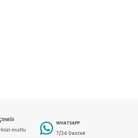
ÇENEĞİ
WHATSAPP
inizi mutlu
7/24 Destek