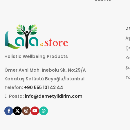
D
Aş
Ça
Holistic Wellbeing Products
K
Şa
Ömer Avni Mah. İnebolu Sk. No:29/A
T
Kabataş Setüstü Beyoğlu/İstanbul
Telefon:
+90 555 101 42 44
E-Posta:
info@demetyildirim.com