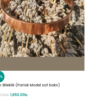
8%
r Bileklik (Parlak Model saf bakır)
1,650.00
₺
0.00
₺