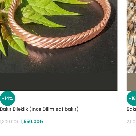
-14%
-1
Bakır Bileklik (İnce Dilim saf bakır)
Bakı
1,550.00
₺
1,800.00
₺
2,00