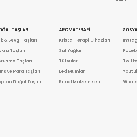
OĞAL TAŞLAR
AROMATERAPI
SOSYA
k & Sevgi Taşları
Kristal Terapi Cihazları
Insta
kra Taşları
Saf Yağlar
Faceb
orunma Taşları
Tütsüler
Twitte
ns ve Para Taşları
Led Mumlar
Youtu
optan Doğal Taşlar
Ritüel Malzemeleri
What