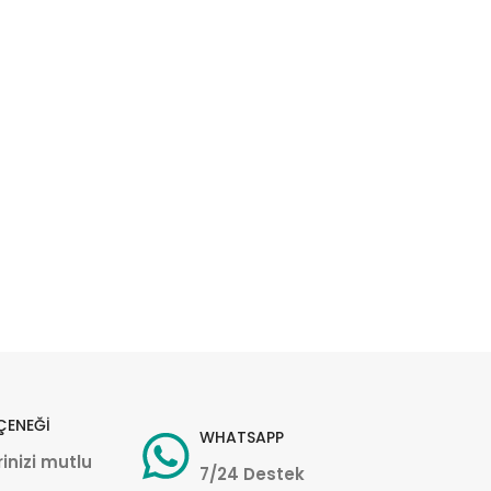
ÇENEĞİ
WHATSAPP
inizi mutlu
7/24 Destek