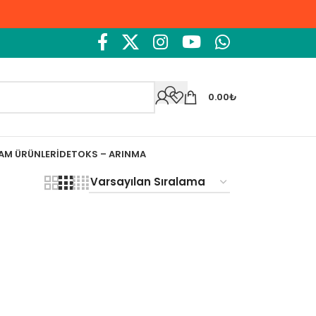
0.00
₺
ŞAM ÜRÜNLERI
DETOKS – ARINMA