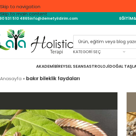
Skip to navigation
Skip to main content
EĞITIM
90 531 510 4865
info@demetyildirim.com
KATEGORI SEÇ
AKADEMI
BIREYSEL SEANS
ASTROLOJI
DOĞAL TAŞL
Anasayfa
»
bakır bileklik faydaları