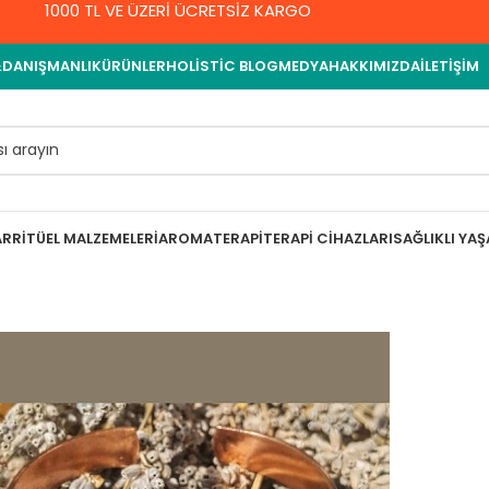
1000 TL VE ÜZERİ ÜCRETSİZ KARGO
&DANIŞMANLIK
ÜRÜNLER
HOLISTIC BLOG
MEDYA
HAKKIMIZDA
İLETIŞIM
AR
RITÜEL MALZEMELERI
AROMATERAPI
TERAPI CIHAZLARI
SAĞLIKLI YA