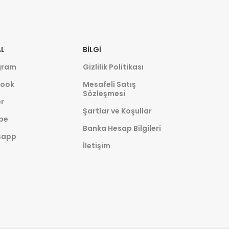
L
BILGI
gram
Gizlilik Politikası
ook
Mesafeli Satış
Sözleşmesi
r
Şartlar ve Koşullar
be
Banka Hesap Bilgileri
sapp
İletişim