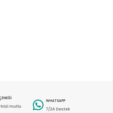
ÇENEĞİ
WHATSAPP
inizi mutlu
7/24 Destek