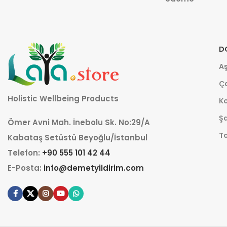
D
Aş
Ça
Holistic Wellbeing Products
K
Şa
Ömer Avni Mah. İnebolu Sk. No:29/A
T
Kabataş Setüstü Beyoğlu/İstanbul
Telefon:
+90 555 101 42 44
E-Posta:
info@demetyildirim.com