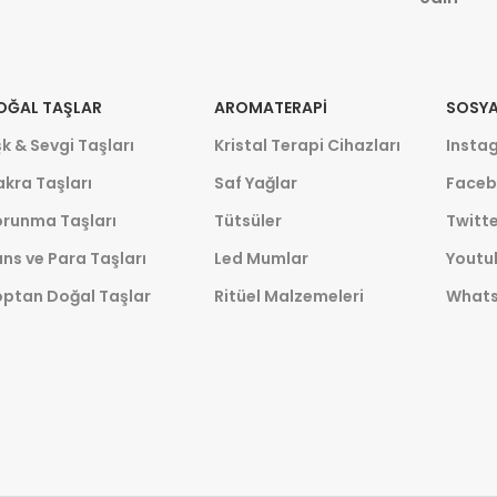
OĞAL TAŞLAR
AROMATERAPI
SOSYA
k & Sevgi Taşları
Kristal Terapi Cihazları
Insta
kra Taşları
Saf Yağlar
Faceb
orunma Taşları
Tütsüler
Twitte
ns ve Para Taşları
Led Mumlar
Youtu
optan Doğal Taşlar
Ritüel Malzemeleri
What