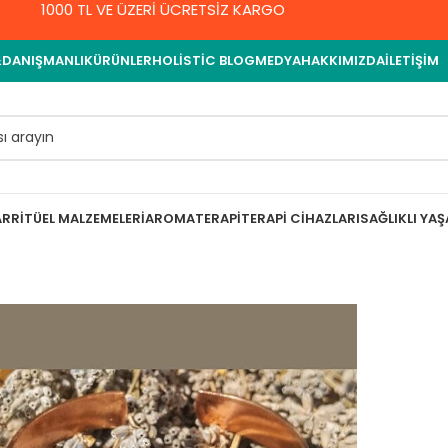
1000 TL VE ÜZERİ ÜCRETSİZ KARGO
&DANIŞMANLIK
ÜRÜNLER
HOLISTIC BLOG
MEDYA
HAKKIMIZDA
İLETIŞIM
AR
RITÜEL MALZEMELERI
AROMATERAPI
TERAPI CIHAZLARI
SAĞLIKLI YA