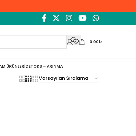
0.00
₺
ŞAM ÜRÜNLERI
DETOKS – ARINMA