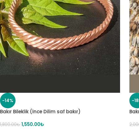
-14%
-1
Bakır Bileklik (İnce Dilim saf bakır)
Bakı
1,550.00
₺
1,800.00
₺
2,00