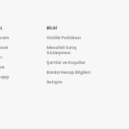
L
BILGI
gram
Gizlilik Politikası
ook
Mesafeli Satış
Sözleşmesi
r
Şartlar ve Koşullar
be
Banka Hesap Bilgileri
sapp
İletişim