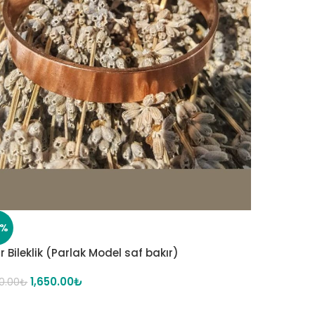
8%
r Bileklik (Parlak Model saf bakır)
1,650.00
₺
0.00
₺