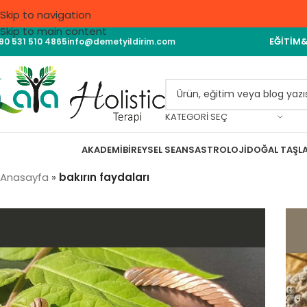
Skip to navigation
Skip to main content
EĞITIM
90 531 510 4865
info@demetyildirim.com
KATEGORI SEÇ
AKADEMI
BIREYSEL SEANS
ASTROLOJI
DOĞAL TAŞL
Anasayfa
»
bakırın faydaları