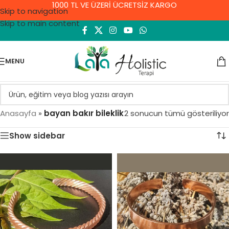
1000 TL VE ÜZERİ ÜCRETSİZ KARGO
Skip to navigation
Skip to main content
MENU
Anasayfa
»
bayan bakır bileklik
2 sonucun tümü gösteriliyor
Show sidebar