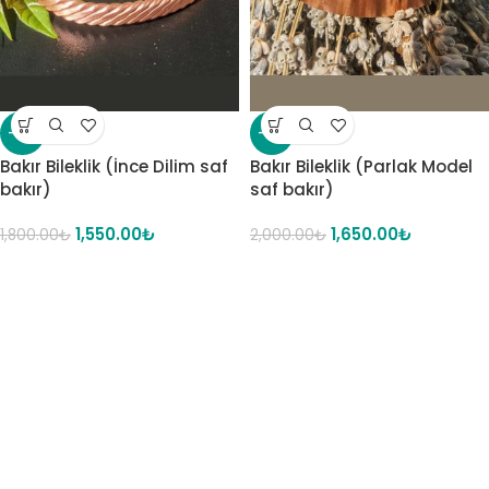
-14%
-18%
Bakır Bileklik (İnce Dilim saf
Bakır Bileklik (Parlak Model
bakır)
saf bakır)
1,550.00
₺
1,650.00
₺
1,800.00
₺
2,000.00
₺