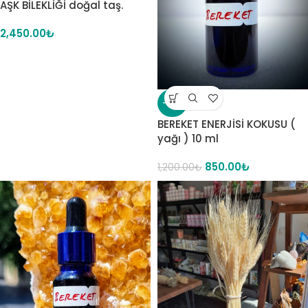
AŞK BİLEKLİĞİ doğal taş.
2,450.00
₺
-29%
BEREKET ENERJİSİ KOKUSU (
yağı ) 10 ml
850.00
₺
1,200.00
₺