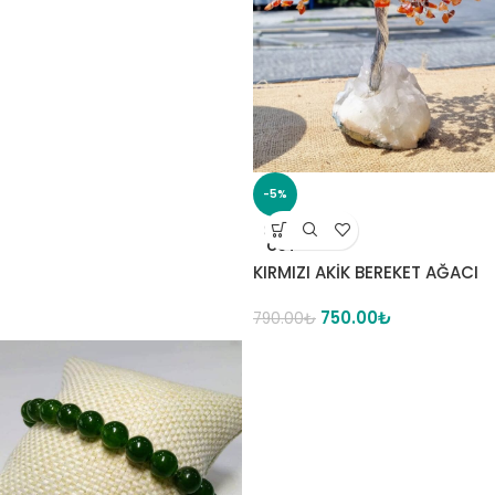
-5%
SOLD
OUT
KIRMIZI AKİK BEREKET AĞACI
750.00
₺
790.00
₺