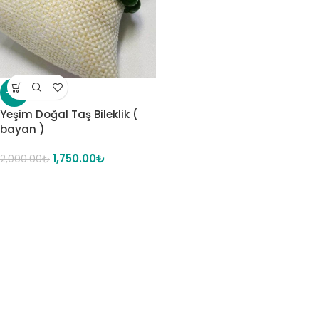
-13%
Yeşim Doğal Taş Bileklik (
bayan )
1,750.00
₺
2,000.00
₺