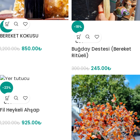
-29%
-18%
BEREKET KOKUSU
SOLD
OUT
850.00
₺
Buğday Destesi (Bereket
1,200.00
₺
Ritüeli)
245.00
₺
300.00
₺
-23%
SOLD
OUT
Fil Heykeli Ahşap
925.00
₺
1,200.00
₺