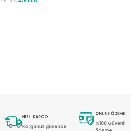
475.00
₺
700.00
₺
ONLINE ÖDEME
HIZLI KARGO
%100 Güvenli
Kargonuz güvende
ödeme