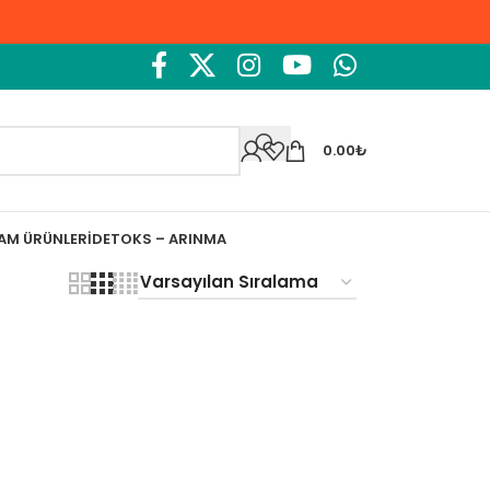
0.00
₺
ŞAM ÜRÜNLERI
DETOKS – ARINMA