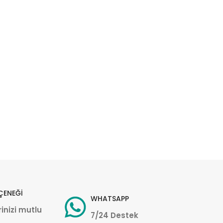
ÇENEĞİ
WHATSAPP
inizi mutlu
7/24 Destek