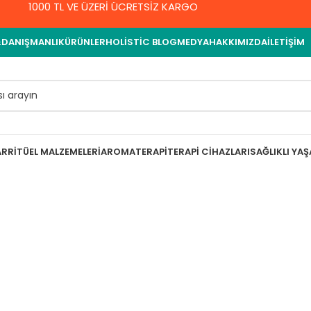
1000 TL VE ÜZERİ ÜCRETSİZ KARGO
&DANIŞMANLIK
ÜRÜNLER
HOLISTIC BLOG
MEDYA
HAKKIMIZDA
İLETIŞIM
AR
RITÜEL MALZEMELERI
AROMATERAPI
TERAPI CIHAZLARI
SAĞLIKLI YA