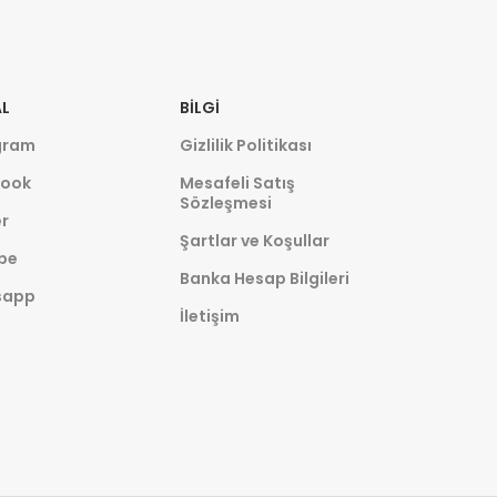
L
BILGI
gram
Gizlilik Politikası
ook
Mesafeli Satış
Sözleşmesi
r
Şartlar ve Koşullar
be
Banka Hesap Bilgileri
sapp
İletişim