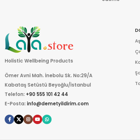
D
Aş
Ça
Holistic Wellbeing Products
K
Şa
Ömer Avni Mah. İnebolu Sk. No:29/A
T
Kabataş Setüstü Beyoğlu/İstanbul
Telefon:
+90 555 101 42 44
E-Posta:
info@demetyildirim.com