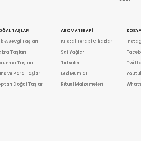
OĞAL TAŞLAR
AROMATERAPI
SOSYA
k & Sevgi Taşları
Kristal Terapi Cihazları
Insta
kra Taşları
Saf Yağlar
Faceb
orunma Taşları
Tütsüler
Twitte
ns ve Para Taşları
Led Mumlar
Youtu
optan Doğal Taşlar
Ritüel Malzemeleri
What