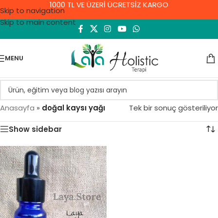
1000 TL VE ÜZERİ ÜCRETSİZ KARGO
Skip to navigation
Skip to main content
MENU
Anasayfa
»
doğal kaysı yağı
Tek bir sonuç gösteriliyor
Show sidebar