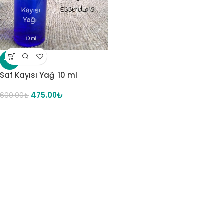
-21%
Saf Kayısı Yağı 10 ml
475.00
₺
600.00
₺