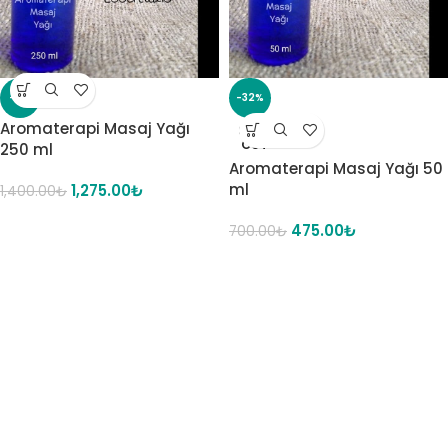
-9%
-32%
Aromaterapi Masaj Yağı
SOLD
OUT
250 ml
Aromaterapi Masaj Yağı 50
ml
1,275.00
₺
1,400.00
₺
475.00
₺
700.00
₺