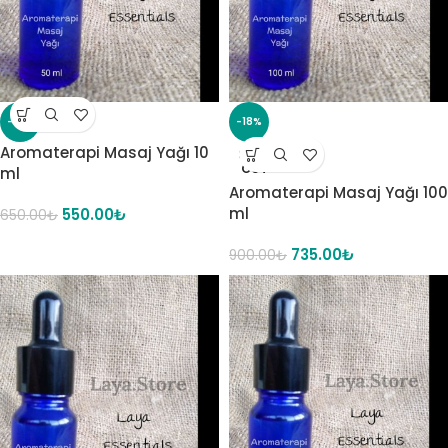
-15%
-18%
Aromaterapi Masaj Yağı 10
SOLD
OUT
ml
Aromaterapi Masaj Yağı 100
ml
550.00
₺
650.00
₺
735.00
₺
900.00
₺