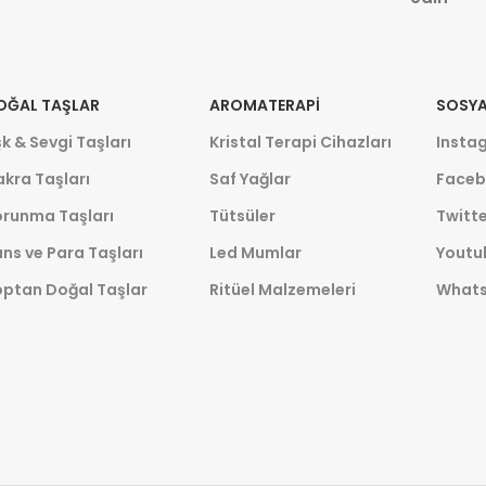
OĞAL TAŞLAR
AROMATERAPI
SOSYA
k & Sevgi Taşları
Kristal Terapi Cihazları
Insta
kra Taşları
Saf Yağlar
Faceb
orunma Taşları
Tütsüler
Twitte
ns ve Para Taşları
Led Mumlar
Youtu
optan Doğal Taşlar
Ritüel Malzemeleri
What