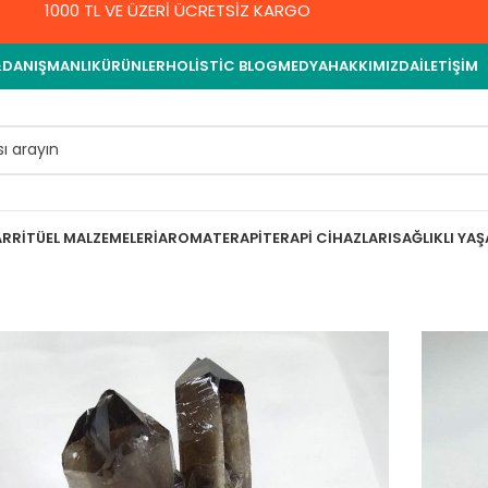
1000 TL VE ÜZERİ ÜCRETSİZ KARGO
&DANIŞMANLIK
ÜRÜNLER
HOLISTIC BLOG
MEDYA
HAKKIMIZDA
İLETIŞIM
AR
RITÜEL MALZEMELERI
AROMATERAPI
TERAPI CIHAZLARI
SAĞLIKLI YA