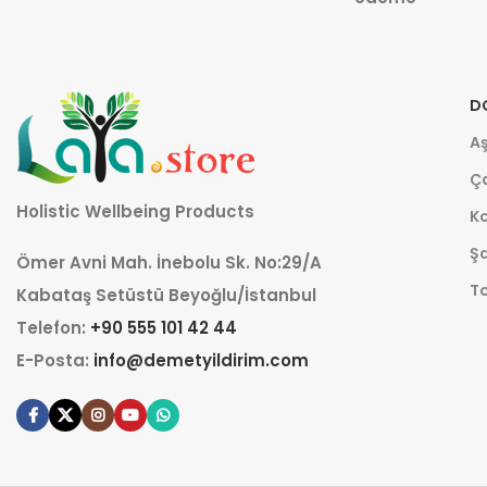
D
Aş
Ça
Holistic Wellbeing Products
K
Şa
Ömer Avni Mah. İnebolu Sk. No:29/A
T
Kabataş Setüstü Beyoğlu/İstanbul
Telefon:
+90 555 101 42 44
E-Posta:
info@demetyildirim.com