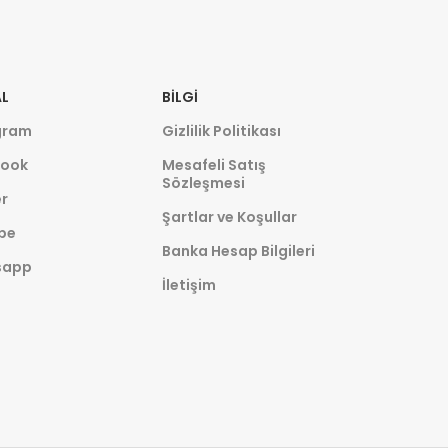
L
BILGI
gram
Gizlilik Politikası
ook
Mesafeli Satış
Sözleşmesi
r
Şartlar ve Koşullar
be
Banka Hesap Bilgileri
sapp
İletişim