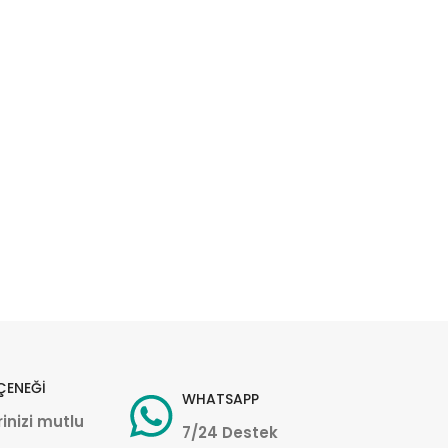
ÇENEĞİ
WHATSAPP
inizi mutlu
7/24 Destek