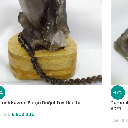
1%
-17%
anlı Kuvars Parça Doğal Taş 1 kalite
Dumanlı
ADET
6,900.00
₺
0.00
₺
1,750.00