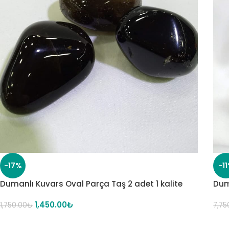
-17%
-1
Dumanlı Kuvars Oval Parça Taş 2 adet 1 kalite
Dum
1,450.00
₺
1,750.00
₺
7,75