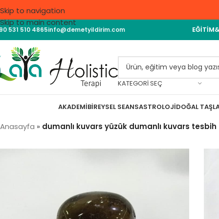
Skip to navigation
Skip to main content
EĞITIM
90 531 510 4865
info@demetyildirim.com
KATEGORI SEÇ
AKADEMI
BIREYSEL SEANS
ASTROLOJI
DOĞAL TAŞL
Anasayfa
»
dumanlı kuvars yüzük dumanlı kuvars tesbih