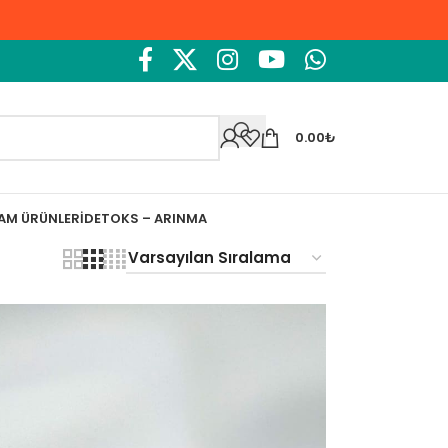
0.00
₺
ŞAM ÜRÜNLERI
DETOKS – ARINMA