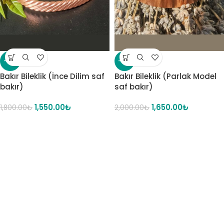
-14%
-18%
Bakır Bileklik (İnce Dilim saf
Bakır Bileklik (Parlak Model
bakır)
saf bakır)
1,550.00
₺
1,650.00
₺
1,800.00
₺
2,000.00
₺