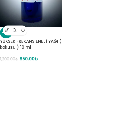
-29%
YÜKSEK FREKANS ENEJİ YAĞI (
kokusu ) 10 ml
850.00
₺
1,200.00
₺