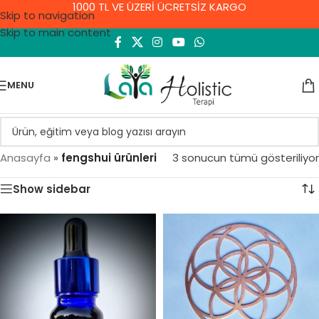
1000 TL VE ÜZERİ ÜCRETSİZ KARGO
Skip to navigation
Skip to main content
MENU
Anasayfa
»
fengshui ürünleri
3 sonucun tümü gösteriliyor
Show sidebar