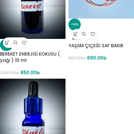
-14%
SOLD
OUT
YAŞAM ÇİÇEĞİ SAF BAKIR
-29%
BEREKET ENERJİSİ KOKUSU (
690.00
₺
800.00
₺
yağı ) 10 ml
850.00
₺
1,200.00
₺