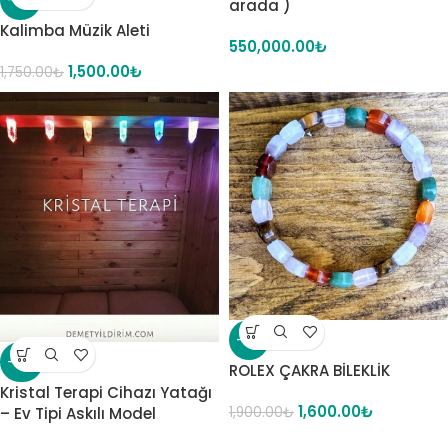
arada )
Kalimba Müzik Aleti
550,000.00
₺
1,500.00
₺
1,750.00
₺
-16%
-22%
ROLEX ÇAKRA BİLEKLİK
Kristal Terapi Cihazı Yatağı
1,600.00
₺
1,900.00
₺
– Ev Tipi Askılı Model