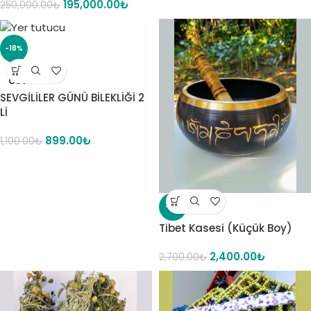
195,000.00
₺
250,000.00
₺
-18%
SOLD
OUT
SEVGİLİLER GÜNÜ BİLEKLİĞİ 2
Lİ
899.00
₺
1,100.00
₺
-11%
Tibet Kasesi (Küçük Boy)
2,400.00
₺
2,700.00
₺