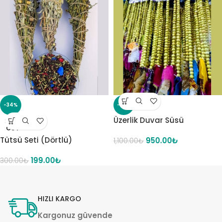
-34%
-14%
Üzerlik Duvar Süsü
SOLD
OUT
Tütsü Seti (Dörtlü)
950.00
₺
1,100.00
₺
199.00
₺
300.00
₺
HIZLI KARGO
Kargonuz güvende