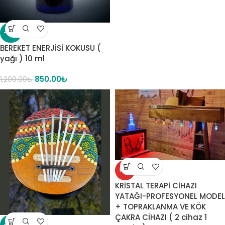
-29%
BEREKET ENERJİSİ KOKUSU (
yağı ) 10 ml
850.00
₺
1,200.00
₺
HOT
KRİSTAL TERAPİ CİHAZI
YATAĞI-PROFESYONEL MODEL
+ TOPRAKLANMA VE KÖK
ÇAKRA CİHAZI ( 2 cihaz 1
-14%