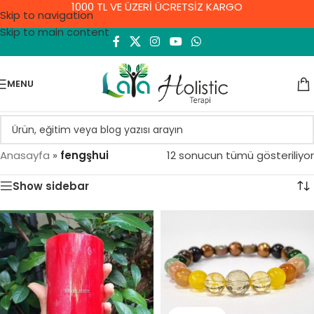
1000 TL VE ÜZERİ ÜCRETSİZ KARGO
Skip to navigation
Skip to main content
MENU
Anasayfa
»
fengşhui
12 sonucun tümü gösteriliyor
Show sidebar