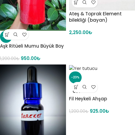
Ateş & Toprak Element
bilekliği (bayan)
2,250.00
₺
-21%
Aşk Ritüeli Mumu Büyük Boy
950.00
₺
1,200.00
₺
-23%
SOLD
OUT
Fil Heykeli Ahşap
925.00
₺
1,200.00
₺