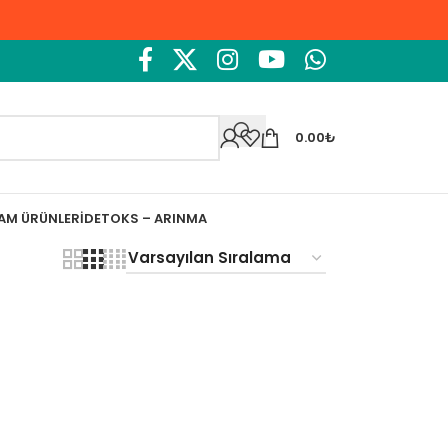
0.00
₺
ŞAM ÜRÜNLERI
DETOKS – ARINMA