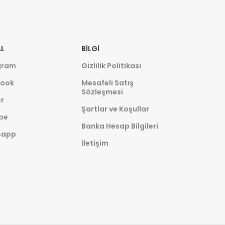
L
BILGI
gram
Gizlilik Politikası
ook
Mesafeli Satış
Sözleşmesi
r
Şartlar ve Koşullar
be
Banka Hesap Bilgileri
sapp
İletişim