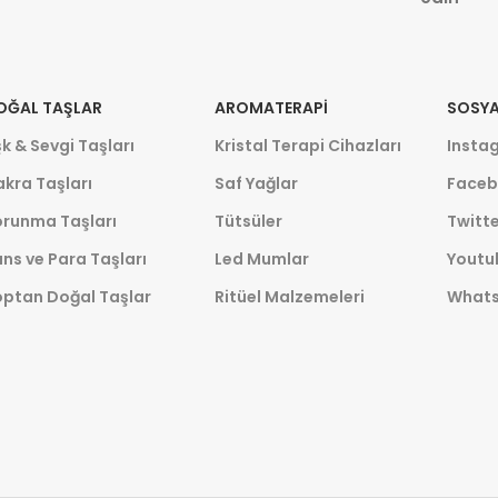
OĞAL TAŞLAR
AROMATERAPI
SOSYA
k & Sevgi Taşları
Kristal Terapi Cihazları
Insta
kra Taşları
Saf Yağlar
Faceb
orunma Taşları
Tütsüler
Twitte
ns ve Para Taşları
Led Mumlar
Youtu
optan Doğal Taşlar
Ritüel Malzemeleri
What