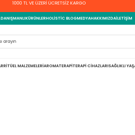
1000 TL VE ÜZERİ ÜCRETSİZ KARGO
&DANIŞMANLIK
ÜRÜNLER
HOLISTIC BLOG
MEDYA
HAKKIMIZDA
İLETIŞIM
AR
RITÜEL MALZEMELERI
AROMATERAPI
TERAPI CIHAZLARI
SAĞLIKLI YA