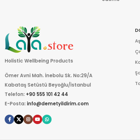
D
Aş
Ça
Holistic Wellbeing Products
K
Şa
Ömer Avni Mah. İnebolu Sk. No:29/A
T
Kabataş Setüstü Beyoğlu/İstanbul
Telefon:
+90 555 101 42 44
E-Posta:
info@demetyildirim.com