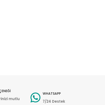
ÇENEĞİ
WHATSAPP
inizi mutlu
7/24 Destek