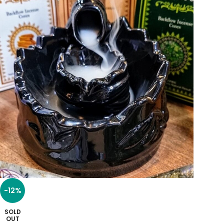
-12%
SOLD
OUT