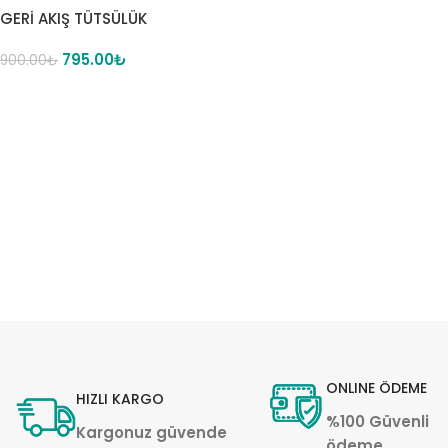
GERİ AKIŞ TÜTSÜLÜK
795.00
₺
900.00
₺
ONLINE ÖDEME
HIZLI KARGO
%100 Güvenli
Kargonuz güvende
ödeme