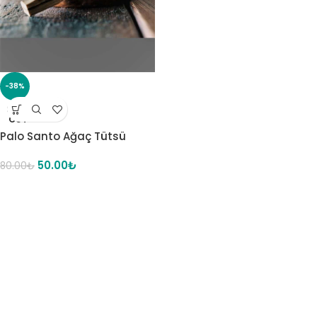
-38%
SOLD
OUT
Palo Santo Ağaç Tütsü
50.00
₺
80.00
₺