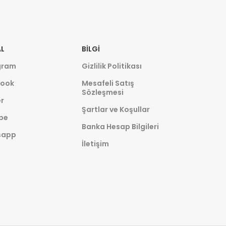
L
BILGI
gram
Gizlilik Politikası
ook
Mesafeli Satış
Sözleşmesi
r
Şartlar ve Koşullar
be
Banka Hesap Bilgileri
sapp
İletişim