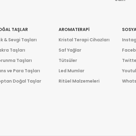
OĞAL TAŞLAR
AROMATERAPI
SOSYA
k & Sevgi Taşları
Kristal Terapi Cihazları
Insta
kra Taşları
Saf Yağlar
Faceb
orunma Taşları
Tütsüler
Twitte
ns ve Para Taşları
Led Mumlar
Youtu
optan Doğal Taşlar
Ritüel Malzemeleri
What