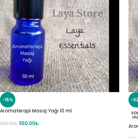
-15%
-3
Aromaterapi Masaj Yağı 10 ml
SO
OU
550.00
₺
650.00
₺
Aro