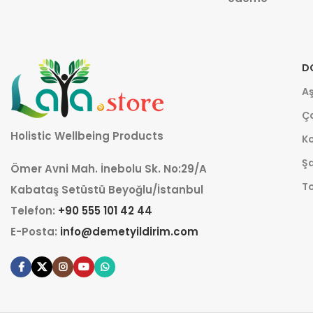
D
Aş
Ça
Holistic Wellbeing Products
K
Şa
Ömer Avni Mah. İnebolu Sk. No:29/A
T
Kabataş Setüstü Beyoğlu/İstanbul
Telefon:
+90 555 101 42 44
E-Posta:
info@demetyildirim.com