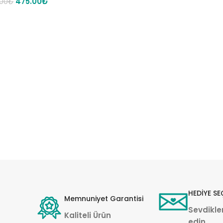
475.00
₺
.00
₺
HEDİYE SE
Memnuniyet Garantisi
Sevdikler
Kaliteli Ürün
edin