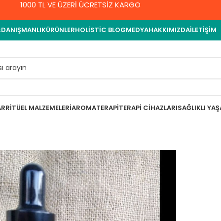
1000 TL VE ÜZERİ ÜCRETSİZ KARGO
&DANIŞMANLIK
ÜRÜNLER
HOLISTIC BLOG
MEDYA
HAKKIMIZDA
İLETIŞIM
AR
RITÜEL MALZEMELERI
AROMATERAPI
TERAPI CIHAZLARI
SAĞLIKLI YA