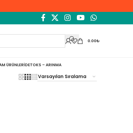
0.00
₺
ŞAM ÜRÜNLERI
DETOKS – ARINMA