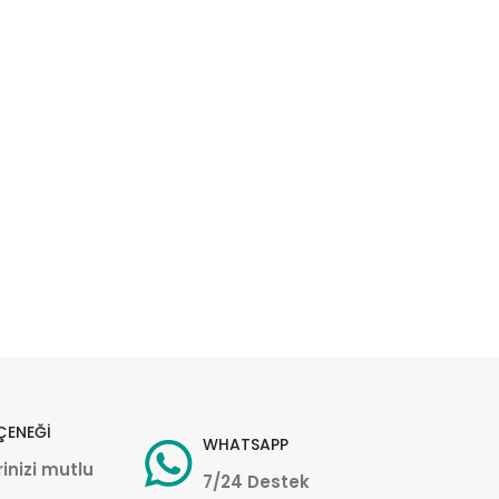
ÇENEĞİ
WHATSAPP
inizi mutlu
7/24 Destek