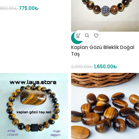
775.00
₺
850.00
₺
-18%
Kaplan Gözü Bileklik Doğal
Taş
1,650.00
₺
2,000.00
₺