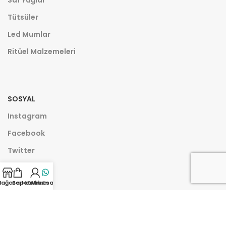
Tütsüler
Led Mumlar
Ritüel Malzemeleri
SOSYAL
Instagram
Facebook
Twitter
Youtube
ağaza
Sepet
Hesabım
Whatsapp
Whatsapp