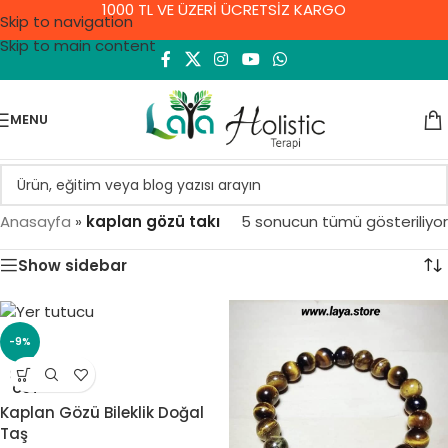
1000 TL VE ÜZERİ ÜCRETSİZ KARGO
Skip to navigation
Skip to main content
MENU
Anasayfa
»
kaplan gözü takı
5 sonucun tümü gösteriliyor
Show sidebar
-9%
SOLD
OUT
Kaplan Gözü Bileklik Doğal
Taş