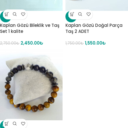
-11%
-11%
Kaplan Gözü Bileklik ve Taş
Kaplan Gözü Doğal Parça
Set 1 kalite
Taş 2 ADET
2,450.00
₺
1,550.00
₺
2,750.00
₺
1,750.00
₺
-14%