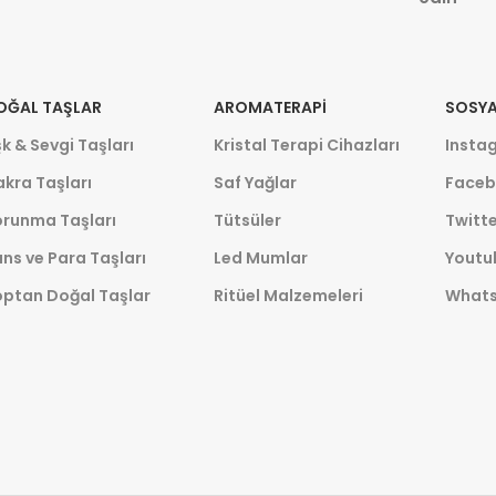
OĞAL TAŞLAR
AROMATERAPI
SOSYA
k & Sevgi Taşları
Kristal Terapi Cihazları
Insta
kra Taşları
Saf Yağlar
Faceb
orunma Taşları
Tütsüler
Twitte
ns ve Para Taşları
Led Mumlar
Youtu
optan Doğal Taşlar
Ritüel Malzemeleri
What