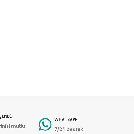
ÇENEĞİ
WHATSAPP
inizi mutlu
7/24 Destek