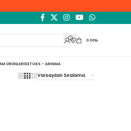
0.00
₺
ŞAM ÜRÜNLERI
DETOKS – ARINMA