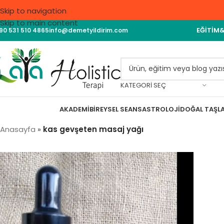
Skip to navigation
Skip to main content
EĞITIM
90 531 510 4865
info@demetyildirim.com
KATEGORI SEÇ
AKADEMI
BIREYSEL SEANS
ASTROLOJI
DOĞAL TAŞL
Anasayfa
»
kas gevşeten masaj yağı