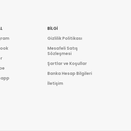
L
BILGI
gram
Gizlilik Politikası
ook
Mesafeli Satış
Sözleşmesi
r
Şartlar ve Koşullar
be
Banka Hesap Bilgileri
sapp
İletişim