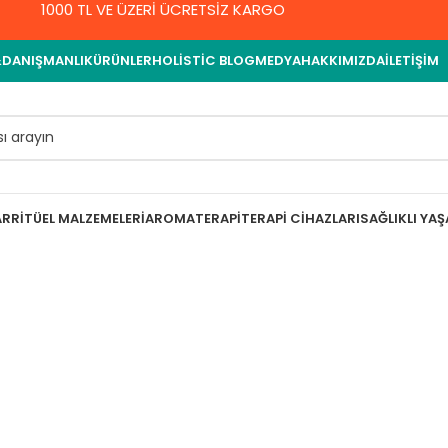
1000 TL VE ÜZERİ ÜCRETSİZ KARGO
&DANIŞMANLIK
ÜRÜNLER
HOLISTIC BLOG
MEDYA
HAKKIMIZDA
İLETIŞIM
AR
RITÜEL MALZEMELERI
AROMATERAPI
TERAPI CIHAZLARI
SAĞLIKLI YA