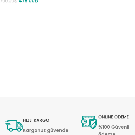
475.00
₺
700.00
₺
ONLINE ÖDEME
HIZLI KARGO
%100 Güvenli
Kargonuz güvende
ödeme