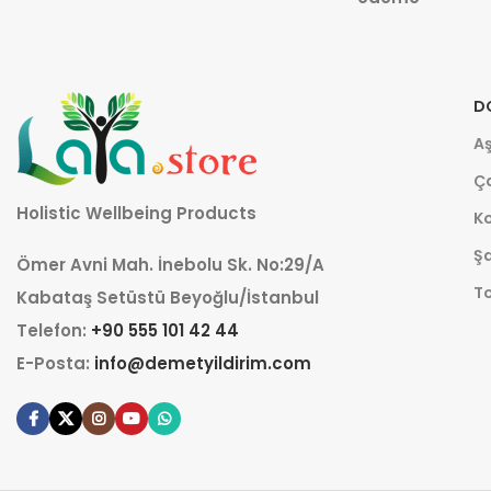
D
Aş
Ça
Holistic Wellbeing Products
K
Şa
Ömer Avni Mah. İnebolu Sk. No:29/A
T
Kabataş Setüstü Beyoğlu/İstanbul
Telefon:
+90 555 101 42 44
E-Posta:
info@demetyildirim.com