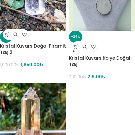
-13%
-24%
Kristal Kuvars Doğal Piramit
SOLD
OUT
Taş 2
Kristal Kuvars Kolye Doğal
Taş
1,650.00
₺
1,900.00
₺
219.00
₺
290.00
₺