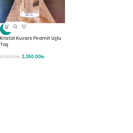
-13%
Kristal Kuvars Piramit Uçlu
Taş
2,350.00
₺
2,700.00
₺