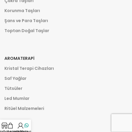
Çakra Taşları
Korunma Taşları
Şans ve Para Taşları
Toptan Doğal Taşlar
AROMATERAPI
Kristal Terapi Cihazları
Saf Yağlar
Tütsüler
Led Mumlar
Ritüel Malzemeleri
ağaza
Sepet
Hesabım
Whatsapp