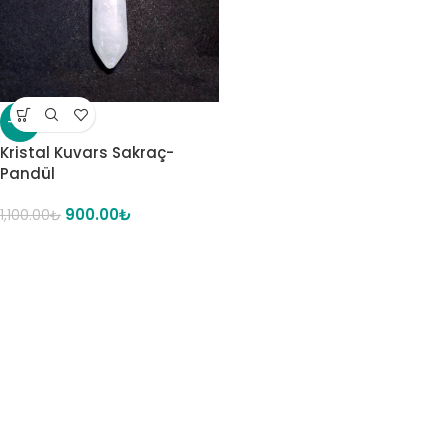
-18%
Kristal Kuvars Sakraç-
Pandül
900.00
₺
1,100.00
₺