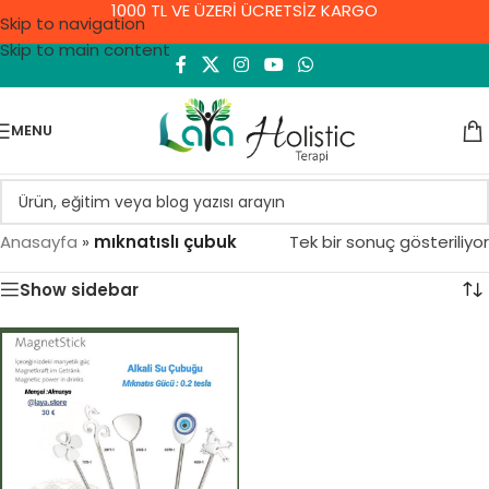
1000 TL VE ÜZERİ ÜCRETSİZ KARGO
Skip to navigation
Skip to main content
MENU
Anasayfa
»
mıknatıslı çubuk
Tek bir sonuç gösteriliyor
Show sidebar