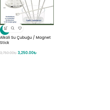
-13%
Alkali Su Çubuğu / Magnet
Stick
3,250.00
₺
3,750.00
₺