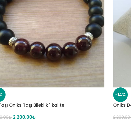
%
-14%
Taşı Oniks Taşı Bileklik 1 kalite
Oniks Do
2,200.00
₺
0.00
₺
2,200.00