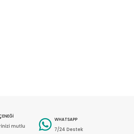
ÇENEĞİ
WHATSAPP
inizi mutlu
7/24 Destek