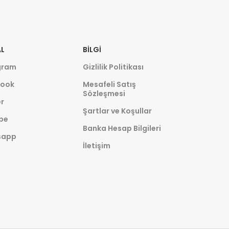
L
BILGI
gram
Gizlilik Politikası
ook
Mesafeli Satış
Sözleşmesi
r
Şartlar ve Koşullar
be
Banka Hesap Bilgileri
sapp
İletişim