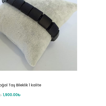
ğal Taş Bileklik 1 kalite
1,900.00
₺
₺