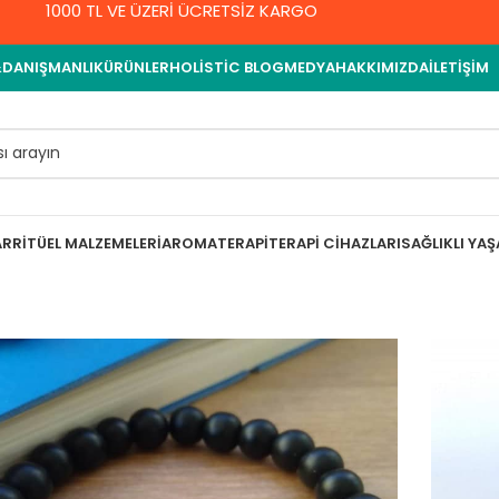
1000 TL VE ÜZERİ ÜCRETSİZ KARGO
&DANIŞMANLIK
ÜRÜNLER
HOLISTIC BLOG
MEDYA
HAKKIMIZDA
İLETIŞIM
AR
RITÜEL MALZEMELERI
AROMATERAPI
TERAPI CIHAZLARI
SAĞLIKLI YA