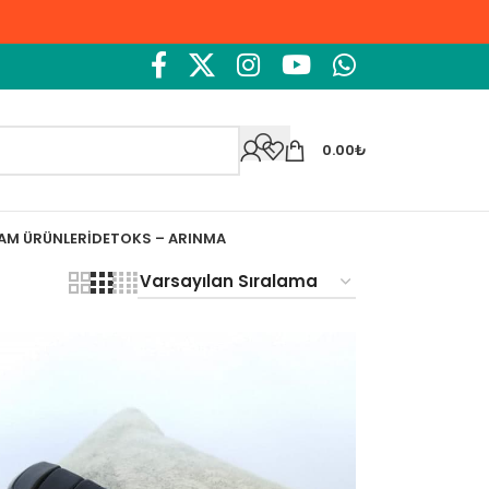
0.00
₺
ŞAM ÜRÜNLERI
DETOKS – ARINMA