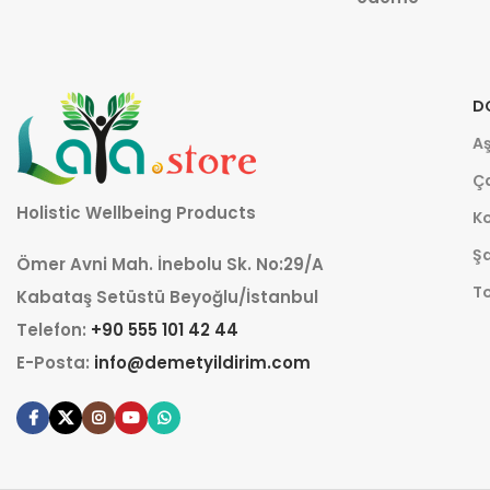
D
Aş
Ça
Holistic Wellbeing Products
K
Şa
Ömer Avni Mah. İnebolu Sk. No:29/A
T
Kabataş Setüstü Beyoğlu/İstanbul
Telefon:
+90 555 101 42 44
E-Posta:
info@demetyildirim.com