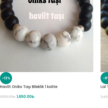
-13%
-8
Havlit Oniks Taşı Bileklik 1 kalite
Lal 
1,650.00
₺
1,900.00
₺
2,40