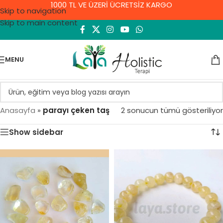
1000 TL VE ÜZERİ ÜCRETSİZ KARGO
Skip to navigation
Skip to main content
MENU
Anasayfa
»
parayı çeken taş
2 sonucun tümü gösteriliyor
Show sidebar