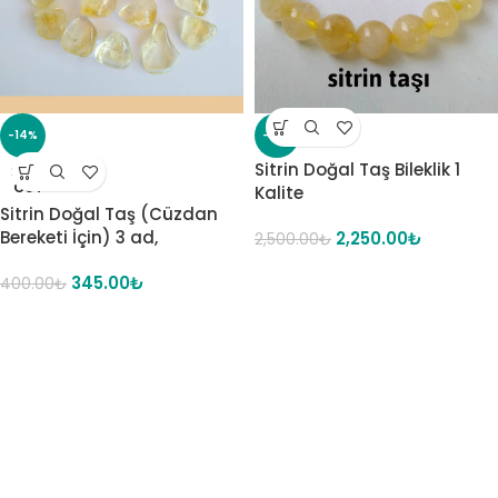
-14%
-10%
Sitrin Doğal Taş Bileklik 1
SOLD
OUT
Kalite
Sitrin Doğal Taş (Cüzdan
Bereketi İçin) 3 ad,
2,250.00
₺
2,500.00
₺
345.00
₺
400.00
₺