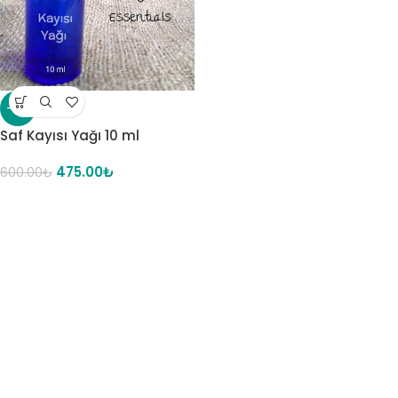
-21%
Saf Kayısı Yağı 10 ml
475.00
₺
600.00
₺