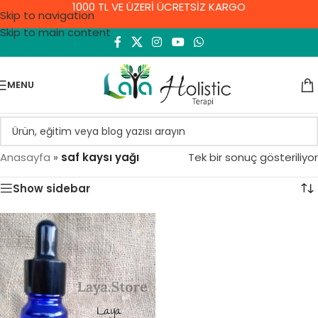
1000 TL VE ÜZERİ ÜCRETSİZ KARGO
Skip to navigation
Skip to main content
MENU
Anasayfa
»
saf kaysı yağı
Tek bir sonuç gösteriliyor
Show sidebar