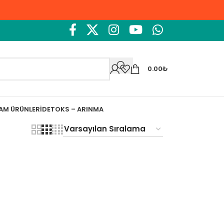
0.00
₺
ŞAM ÜRÜNLERI
DETOKS – ARINMA