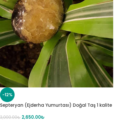
-12%
Septeryan (Ejderha Yumurtası) Doğal Taş 1 kalite
2,650.00
₺
3,000.00
₺