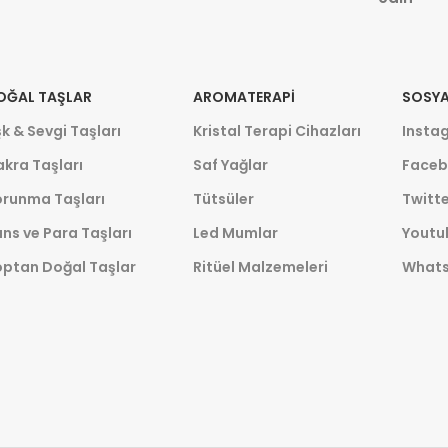
OĞAL TAŞLAR
AROMATERAPI
SOSYA
k & Sevgi Taşları
Kristal Terapi Cihazları
Insta
kra Taşları
Saf Yağlar
Faceb
orunma Taşları
Tütsüler
Twitte
ns ve Para Taşları
Led Mumlar
Youtu
optan Doğal Taşlar
Ritüel Malzemeleri
What