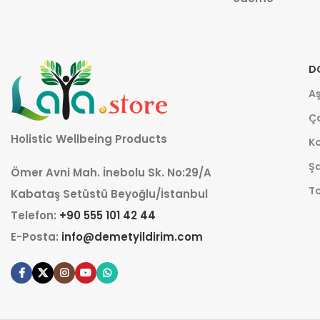
D
Aş
Ça
Holistic Wellbeing Products
K
Şa
Ömer Avni Mah. İnebolu Sk. No:29/A
T
Kabataş Setüstü Beyoğlu/İstanbul
Telefon:
+90 555 101 42 44
E-Posta:
info@demetyildirim.com