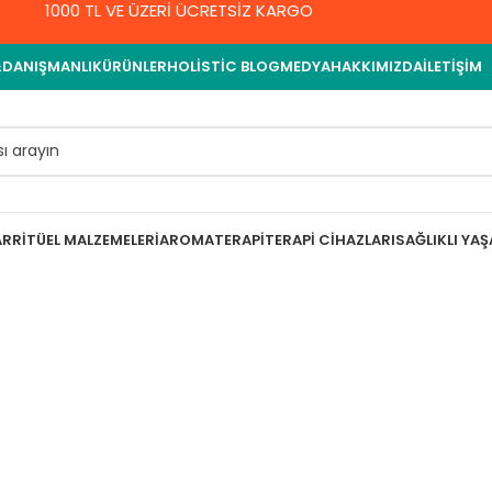
1000 TL VE ÜZERİ ÜCRETSİZ KARGO
&DANIŞMANLIK
ÜRÜNLER
HOLISTIC BLOG
MEDYA
HAKKIMIZDA
İLETIŞIM
AR
RITÜEL MALZEMELERI
AROMATERAPI
TERAPI CIHAZLARI
SAĞLIKLI YA