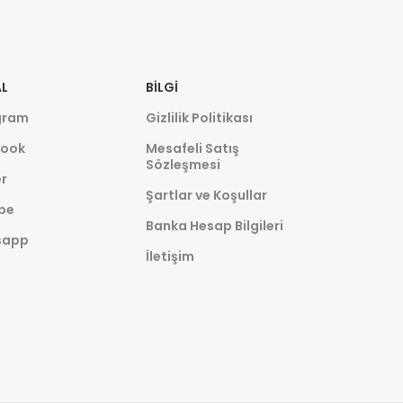
L
BILGI
gram
Gizlilik Politikası
ook
Mesafeli Satış
Sözleşmesi
r
Şartlar ve Koşullar
be
Banka Hesap Bilgileri
sapp
İletişim