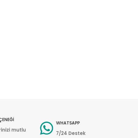
ÇENEĞİ
WHATSAPP
inizi mutlu
7/24 Destek