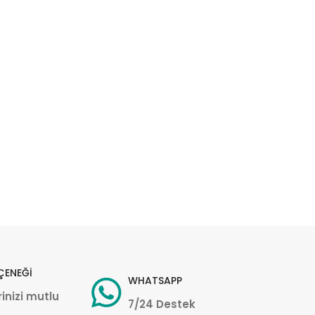
ÇENEĞİ
WHATSAPP
inizi mutlu
7/24 Destek