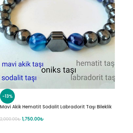
-13%
Mavi Akik Hematit Sodalit Labradorit Taşı Bileklik
1,750.00
₺
2,000.00
₺