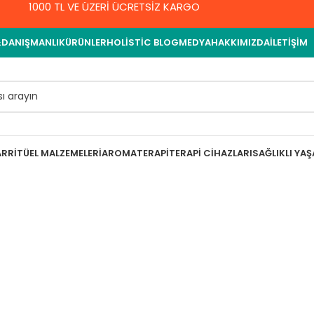
1000 TL VE ÜZERİ ÜCRETSİZ KARGO
&DANIŞMANLIK
ÜRÜNLER
HOLISTIC BLOG
MEDYA
HAKKIMIZDA
İLETIŞIM
AR
RITÜEL MALZEMELERI
AROMATERAPI
TERAPI CIHAZLARI
SAĞLIKLI YA