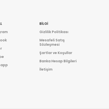
L
BILGI
gram
Gizlilik Politikası
ook
Mesafeli Satış
Sözleşmesi
r
Şartlar ve Koşullar
be
Banka Hesap Bilgileri
sapp
İletişim