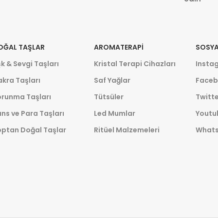
OĞAL TAŞLAR
AROMATERAPI
SOSYA
k & Sevgi Taşları
Kristal Terapi Cihazları
Insta
kra Taşları
Saf Yağlar
Faceb
orunma Taşları
Tütsüler
Twitte
ns ve Para Taşları
Led Mumlar
Youtu
optan Doğal Taşlar
Ritüel Malzemeleri
What