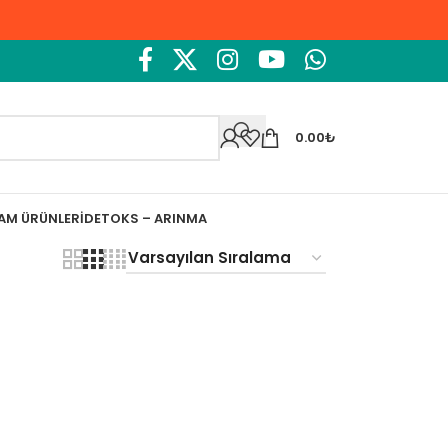
0.00
₺
ŞAM ÜRÜNLERI
DETOKS – ARINMA