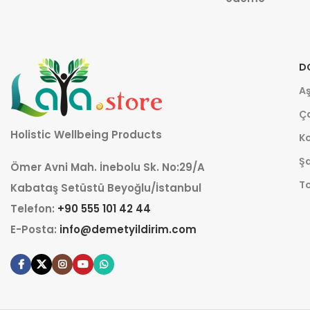
D
Aş
Ça
Holistic Wellbeing Products
K
Şa
Ömer Avni Mah. İnebolu Sk. No:29/A
T
Kabataş Setüstü Beyoğlu/İstanbul
Telefon:
+90 555 101 42 44
E-Posta:
info@demetyildirim.com