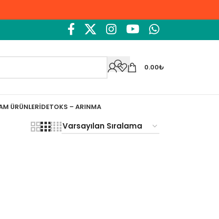
0.00
₺
ŞAM ÜRÜNLERI
DETOKS – ARINMA