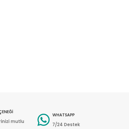
ÇENEĞİ
WHATSAPP
inizi mutlu
7/24 Destek