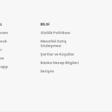
L
BILGI
gram
Gizlilik Politikası
ook
Mesafeli Satış
Sözleşmesi
r
Şartlar ve Koşullar
be
Banka Hesap Bilgileri
sapp
İletişim