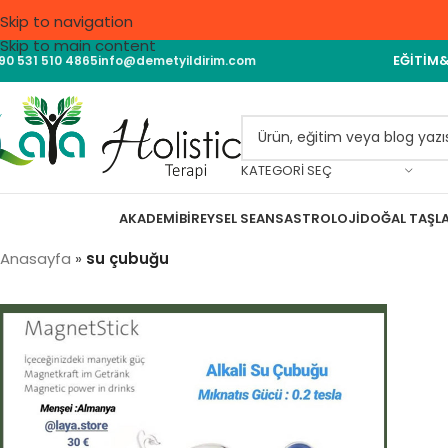
Skip to navigation
Skip to main content
EĞITIM
90 531 510 4865
info@demetyildirim.com
KATEGORI SEÇ
AKADEMI
BIREYSEL SEANS
ASTROLOJI
DOĞAL TAŞL
Anasayfa
»
su çubuğu