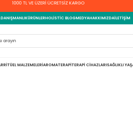
1000 TL VE ÜZERİ ÜCRETSİZ KARGO
&DANIŞMANLIK
ÜRÜNLER
HOLISTIC BLOG
MEDYA
HAKKIMIZDA
İLETIŞIM
AR
RITÜEL MALZEMELERI
AROMATERAPI
TERAPI CIHAZLARI
SAĞLIKLI YA