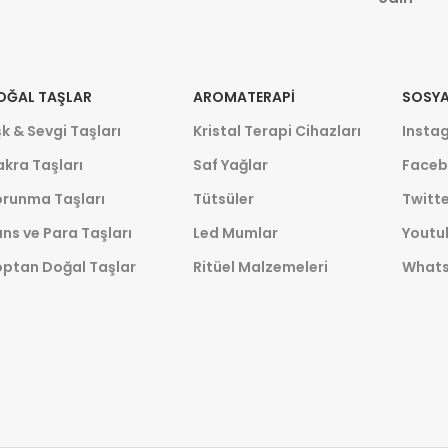
OĞAL TAŞLAR
AROMATERAPI
SOSYA
k & Sevgi Taşları
Kristal Terapi Cihazları
Insta
kra Taşları
Saf Yağlar
Faceb
orunma Taşları
Tütsüler
Twitte
ns ve Para Taşları
Led Mumlar
Youtu
optan Doğal Taşlar
Ritüel Malzemeleri
What