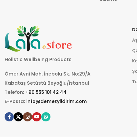
D
Aş
Ça
Holistic Wellbeing Products
K
Şa
Ömer Avni Mah. İnebolu Sk. No:29/A
T
Kabataş Setüstü Beyoğlu/İstanbul
Telefon:
+90 555 101 42 44
E-Posta:
info@demetyildirim.com