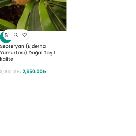
-12%
Septeryan (Ejderha
Yumurtası) Doğal Taş 1
kalite
2,650.00
₺
3,000.00
₺