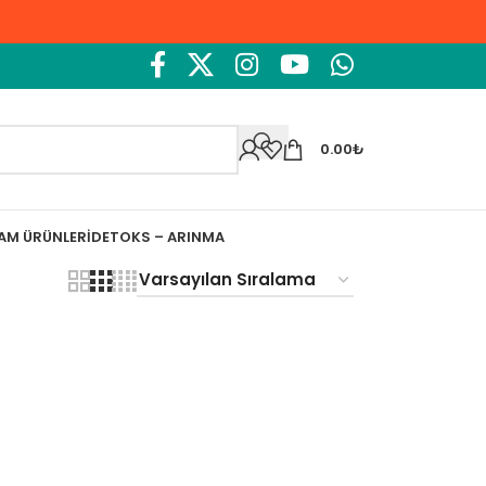
0.00
₺
ŞAM ÜRÜNLERI
DETOKS – ARINMA