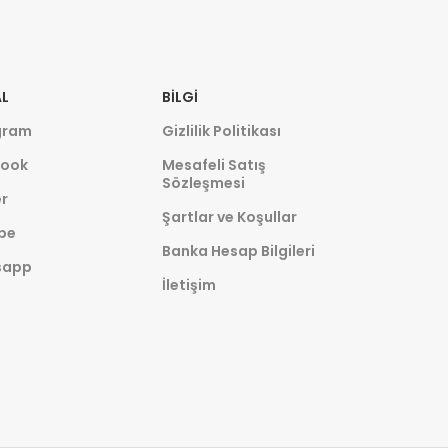
L
BILGI
gram
Gizlilik Politikası
ook
Mesafeli Satış
Sözleşmesi
r
Şartlar ve Koşullar
be
Banka Hesap Bilgileri
sapp
İletişim