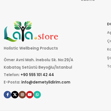
D
Aş
Ça
Holistic Wellbeing Products
K
Şa
Ömer Avni Mah. İnebolu Sk. No:29/A
T
Kabataş Setüstü Beyoğlu/İstanbul
Telefon:
+90 555 101 42 44
E-Posta:
info@demetyildirim.com