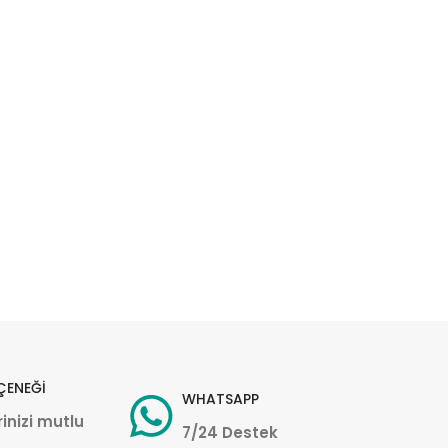
ÇENEĞİ
WHATSAPP
inizi mutlu
7/24 Destek