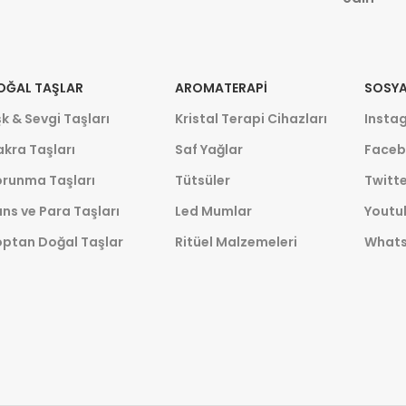
OĞAL TAŞLAR
AROMATERAPI
SOSYA
k & Sevgi Taşları
Kristal Terapi Cihazları
Insta
kra Taşları
Saf Yağlar
Faceb
orunma Taşları
Tütsüler
Twitte
ns ve Para Taşları
Led Mumlar
Youtu
optan Doğal Taşlar
Ritüel Malzemeleri
What