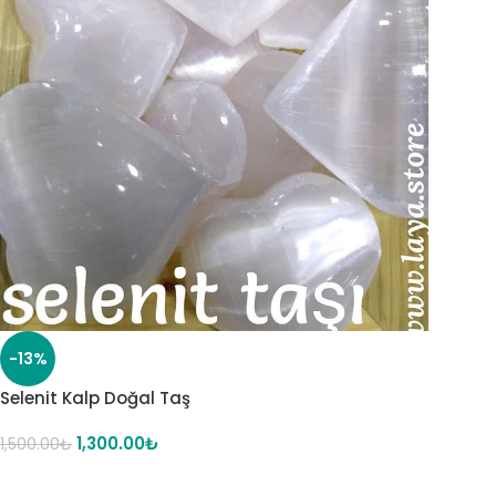
-13%
Selenit Kalp Doğal Taş
1,300.00
₺
1,500.00
₺