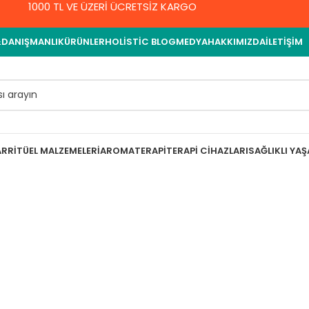
1000 TL VE ÜZERİ ÜCRETSİZ KARGO
&DANIŞMANLIK
ÜRÜNLER
HOLISTIC BLOG
MEDYA
HAKKIMIZDA
İLETIŞIM
AR
RITÜEL MALZEMELERI
AROMATERAPI
TERAPI CIHAZLARI
SAĞLIKLI YA