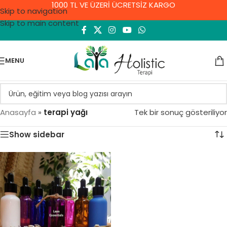
1000 TL VE ÜZERİ ÜCRETSİZ KARGO
Skip to navigation
Skip to main content
MENU
Anasayfa
»
terapi yağı
Tek bir sonuç gösteriliyor
Show sidebar