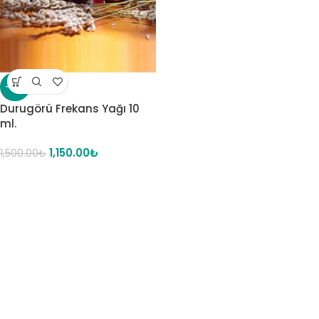
-23%
Durugörü Frekans Yağı 10
ml.
1,150.00
₺
1,500.00
₺