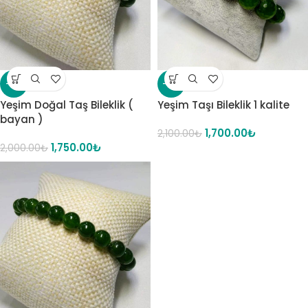
-13%
-19%
Yeşim Doğal Taş Bileklik (
Yeşim Taşı Bileklik 1 kalite
bayan )
1,700.00
₺
2,100.00
₺
1,750.00
₺
2,000.00
₺