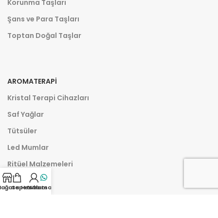
Korunma Taşları
Şans ve Para Taşları
Toptan Doğal Taşlar
AROMATERAPI
Kristal Terapi Cihazları
Saf Yağlar
Tütsüler
Led Mumlar
Ritüel Malzemeleri
ağaza
Sepet
Hesabım
Whatsapp
SOSYAL