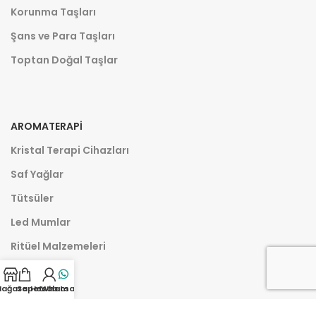
Korunma Taşları
Şans ve Para Taşları
Toptan Doğal Taşlar
AROMATERAPI
Kristal Terapi Cihazları
Saf Yağlar
Tütsüler
Led Mumlar
Ritüel Malzemeleri
ağaza
Sepet
Hesabım
Whatsapp
SOSYAL