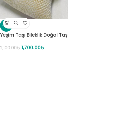
-19%
Yeşim Taşı Bileklik Doğal Taş
1,700.00
₺
2,100.00
₺