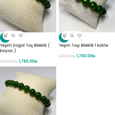
-13%
-19%
Yeşim Doğal Taş Bileklik (
Yeşim Taşı Bileklik 1 kalite
bayan )
1,700.00
₺
2,100.00
₺
1,750.00
₺
2,000.00
₺