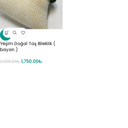
-13%
Yeşim Doğal Taş Bileklik (
bayan )
1,750.00
₺
2,000.00
₺