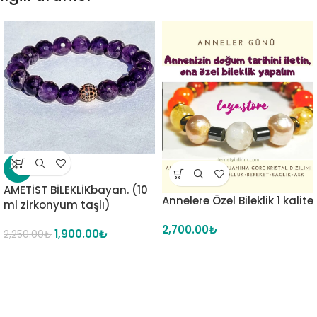
-16%
AMETİST BİLEKLİKbayan. (10
Annelere Özel Bileklik 1 kalite
ml zirkonyum taşlı)
2,700.00
₺
1,900.00
₺
2,250.00
₺