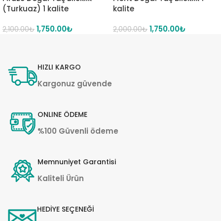
(Turkuaz) 1 kalite
kalite
1,750.00
₺
1,750.00
₺
2,100.00
₺
2,000.00
₺
HIZLI KARGO
Kargonuz güvende
ONLINE ÖDEME
%100 Güvenli ödeme
Memnuniyet Garantisi
Kaliteli Ürün
HEDİYE SEÇENEĞİ