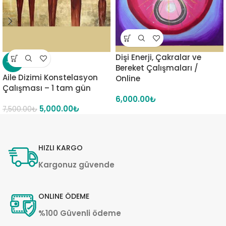
Dişi Enerji, Çakralar ve
-33%
Bereket Çalışmaları /
Aile Dizimi Konstelasyon
Online
Çalışması – 1 tam gün
6,000.00
₺
5,000.00
₺
7,500.00
₺
HIZLI KARGO
Kargonuz güvende
ONLINE ÖDEME
%100 Güvenli ödeme